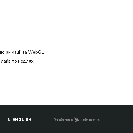
 до анімації та WebGL
 лайв по неділях
Зроблено в
stfalcon.com
IN ENGLISH