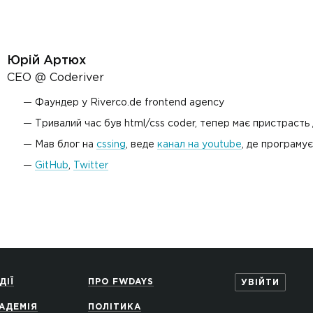
Юрій Артюх
CEO @ Coderiver
Фаундер у Riverco.de frontend agency
Тривалий час був html/css coder, тепер має пристрасть
Мав блог на
cssing
, веде
канал на youtube
, де програмує
GitHub
,
Twitter
ДІЇ
ПРО FWDAYS
УВІЙТИ
АДЕМІЯ
ПОЛІТИКА