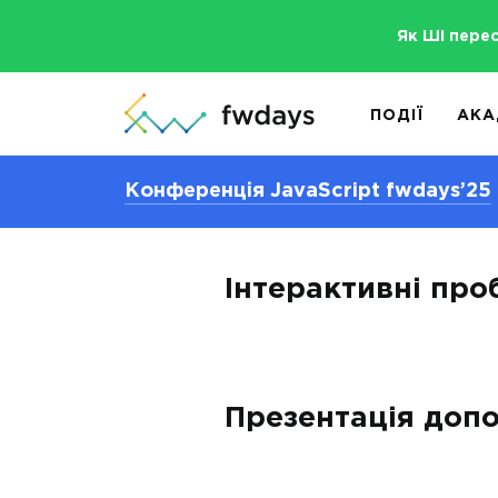
Як ШІ пере
ПОДІЇ
АКА
Конференція JavaScript fwdays’25
Інтерактивні про
Презентація допо