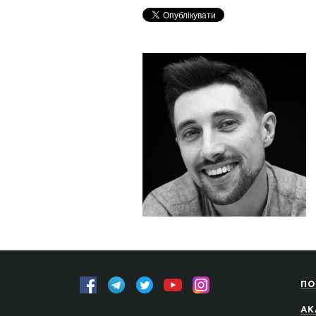
ПО
АК