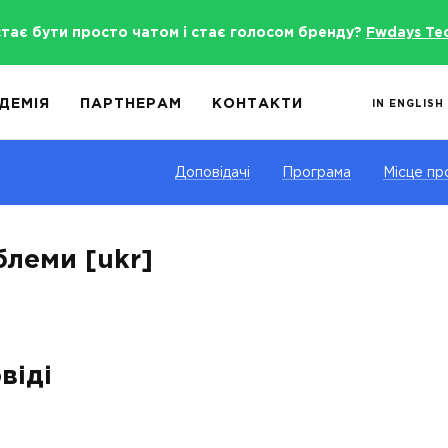
стає бути просто чатом і стає голосом бренду?
Fwdays Te
ДЕМІЯ
ПАРТНЕРАМ
КОНТАКТИ
IN ENGLISH
Доповідачі
Програма
Місце пр
блеми [ukr]
віді