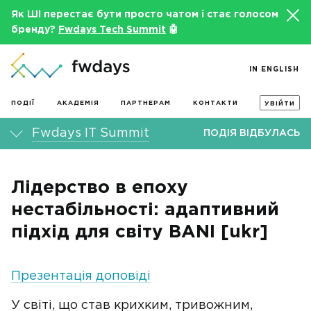
Як ШІ перестає бути просто чатом і стає голосом
бренду?
Fwdays Tech Summit
🤖
IN ENGLISH
ПОДІЇ
АКАДЕМІЯ
ПАРТНЕРАМ
КОНТАКТИ
УВІЙТИ
Fwdays IT Summit
ПОДІЯ ВІДБУЛАСЬ
Лідерство в епоху
нестабільності: адаптивний
підхід для світу BANI [ukr]
Презентація доповіді
У світі, що став крихким, тривожним,