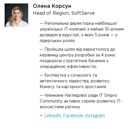
Олена Корсун
Head of Region, SoftServe
Регіональна директорка найбільшої
української IT-компанії з майже 10-річним
досвідом в індустрії, з яких 5 років — у
лідерських ролях.
Пройшла шлях від маркетолога до
керівниці центру розробки за 4 роки,
поєднуючи стратегічне бачення з
операційною ефективністю.
Експертка з сучасного та
автентичного лідерства, розвитку
бізнесу та кар’єрного зростання.
Членкиня Наглядової ради IT Dnipro
Community, активно сприяє розвитку IT-
екосистеми регіону.
LinkedIn
,
Facebook
,
Instagram