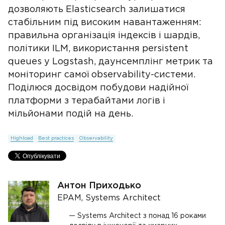
дозволяють Elasticsearch залишатися
стабільним під високим навантаженням:
правильна організація індексів і шардів,
політики ILM, використання persistent
queues у Logstash, даунсемплінг метрик та
моніторинг самої observability-системи.
Поділюся досвідом побудови надійної
платформи з терабайтами логів і
мільйонами подій на день.
Highload
Best practices
Observability
Антон Приходько
EPAM, Systems Architect
Systems Architect з понад 16 роками