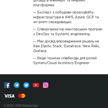
досвіду в інженерії та хмарних
платформах
Експерт з побудови observability-
інфраструктури в AWS, Azure, GCP та
on-prem середовищах
Співорганізатор менторських програм
з DevOps та Systems engineering
Має досвід впровадження рішень на
базі Elastic Stack, Dynatrace, New Relic,
Grafana
Веде технічні співбесіди для ролей
System/Cloud Architect/Engineer
© 2010–2026 fwdays.com