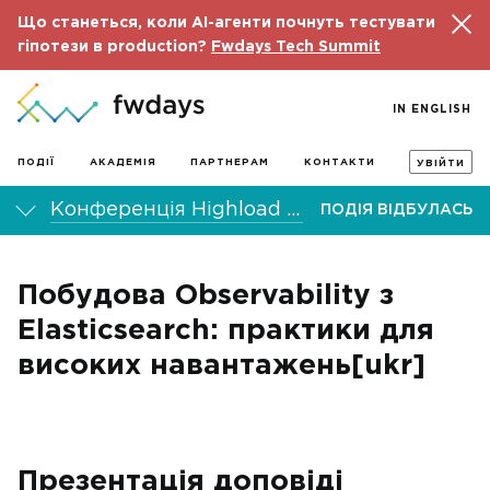
Що станеться, коли AI-агенти почнуть тестувати
гіпотези в production?
Fwdays Tech Summit
IN ENGLISH
ПОДІЇ
АКАДЕМІЯ
ПАРТНЕРАМ
КОНТАКТИ
УВІЙТИ
Конференція Highload fwdays'25
ПОДІЯ ВІДБУЛАСЬ
Побудова Observability з
Elasticsearch: практики для
високих навантажень[ukr]
Презентація доповіді