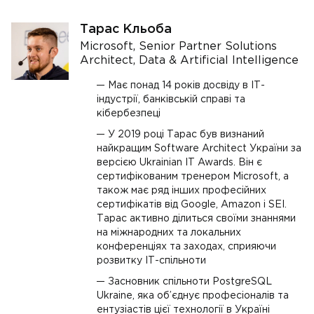
Тарас Кльоба
Microsoft, Senior Partner Solutions
Architect, Data & Artificial Intelligence
Має понад 14 років досвіду в ІТ-
індустрії, банківській справі та
кібербезпеці
У 2019 році Тарас був визнаний
найкращим Software Architect України за
версією Ukrainian IT Awards. Він є
сертифікованим тренером Microsoft, а
також має ряд інших професійних
сертифікатів від Google, Amazon і SEI.
Тарас активно ділиться своїми знаннями
на міжнародних та локальних
конференціях та заходах, сприяючи
розвитку ІТ-спільноти
Засновник спільноти PostgreSQL
Ukraine, яка об’єднує професіоналів та
ентузіастів цієї технології в Україні