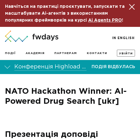
Навчіться на практиці проєктувати, запускати та
масштабувати Ai-агентів з використанням
популярних фреймворків на курсі
Ai Agents PRO
!
IN ENGLISH
ПОДІЇ
АКАДЕМІЯ
ПАРТНЕРАМ
КОНТАКТИ
УВІЙТИ
Конференція Highload fwdays'24
ПОДІЯ ВІДБУЛАСЬ
NATO Hackathon Winner: AI-
Powered Drug Search [ukr]
Презентація доповіді