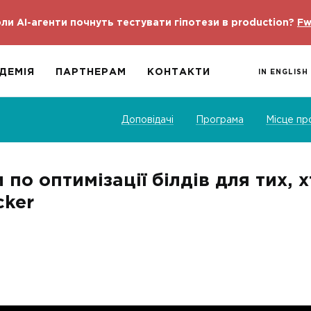
ли AI-агенти почнуть тестувати гіпотези в production?
Fw
ДЕМІЯ
ПАРТНЕРАМ
КОНТАКТИ
IN ENGLISH
Доповідачі
Програма
Місце пр
по оптимізації білдів для тих, 
cker