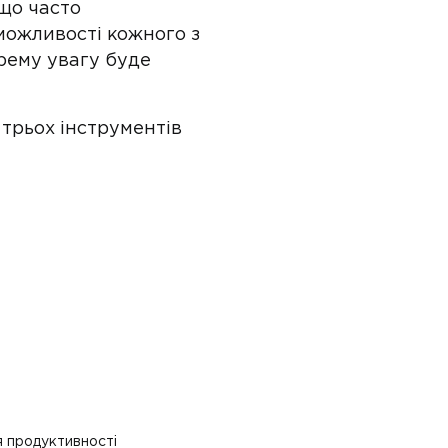
 що часто
 можливості кожного з
крему увагу буде
 трьох інструментів
я продуктивності