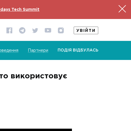
days Tech Summit
УВІЙТИ
ПОДІЯ ВІДБУЛАСЬ
оведення
Партнери
хто використовує