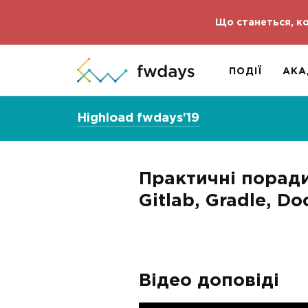
Що станеться, ко
ПОДІЇ
АКА
Highload fwdays'19
Практичні поради 
Gitlab, Gradle, Do
Відео доповіді