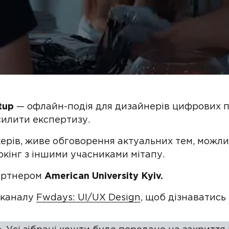
tup
— офлайн-подія для дизайнерів цифрових пр
силити експертизу.
керів, живе обговорення актуальних тем, можли
ркінг з іншими учасниками мітапу.
партнером
American University Kyiv.
 каналу
Fwdays: UI/UX Design
, щоб дізнаватись