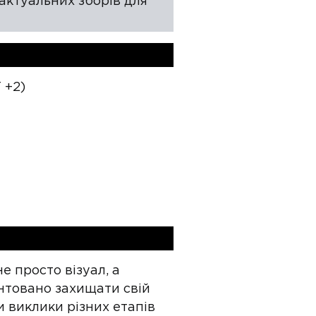
 актуальних зборів для
 +2)
е просто візуал, а
нтовано захищати свій
 виклики різних етапів