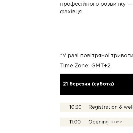
професійного розвитку —
фахівця.
*У разі повітряної тривог
Time Zone: GMT+2.
21 березня (субота)
10:30
Registration & we
11:00
Opening
10 min