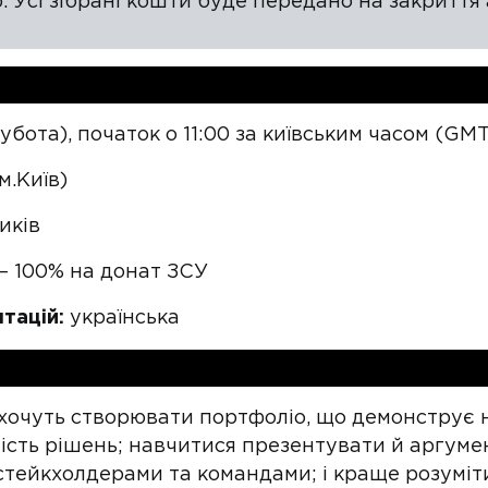
ю. Усі зібрані кошти буде передано на закриття
убота), початок о 11:00 за київським часом (GMT
м.Київ)
иків
— 100% на донат ЗСУ
тацій:
українська
 хочуть створювати портфоліо, що демонструє н
ість рішень; навчитися презентувати й аргуме
стейкхолдерами та командами; і краще розуміти