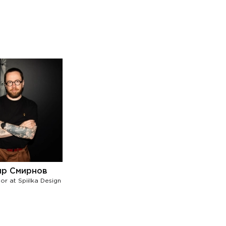
ир Смирнов
or at Spiilka Design