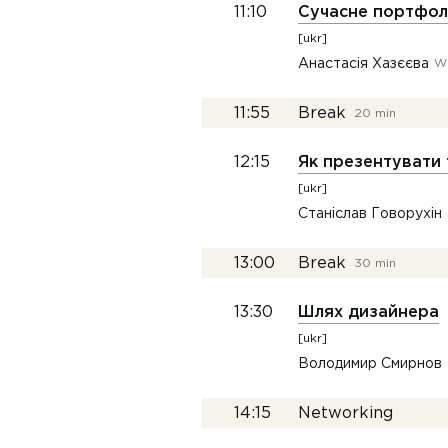
11:10
Сучасне портфолі
[ukr]
Анастасія Хазєєва
W
11:55
Break
20 min
12:15
Як презентувати 
[ukr]
Станіслав Говорухін
13:00
Break
30 min
13:30
Шлях дизайнера
[ukr]
Володимир Смирнов
14:15
Networking