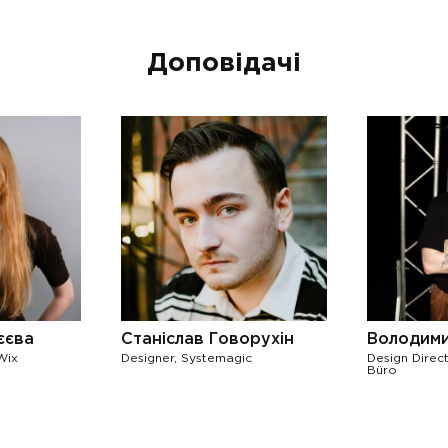
Доповідачі
єєва
Станіслав Говорухін
Володим
Wix
Designer, Systemagic
Design Direct
Büro