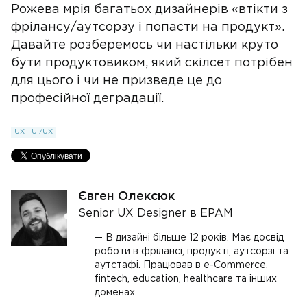
Рожева мрія багатьох дизайнерів «втікти з
фрілансу/аутсорзу і попасти на продукт».
Давайте розберемось чи настільки круто
бути продуктовиком, який скілсет потрібен
для цього і чи не призведе це до
професійної деградації.
UX
UI/UX
Євген Олексюк
Senior UX Designer в EPAM
В дизайні більше 12 років. Має досвід
роботи в фрілансі, продукті, аутсорзі та
аутстафі. Працював в e-Commerce,
fintech, education, healthcare та інших
доменах.