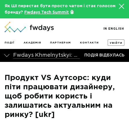
Як ШІ перестає бути просто чатом і стає голосом
бренду?
Fwdays Tech Summit
🤖
IN ENGLISH
ПОДІЇ
АКАДЕМІЯ
ПАРТНЕРАМ
КОНТАКТИ
УВІЙТИ
Fwdays Khmelnytskyi: UI/UX Meetup
ПОДІЯ ВІДБУЛАСЬ
Продукт VS Аутсорс: куди
піти працювати дизайнеру,
щоб робити користь і
залишатись актуальним на
ринку? [ukr]