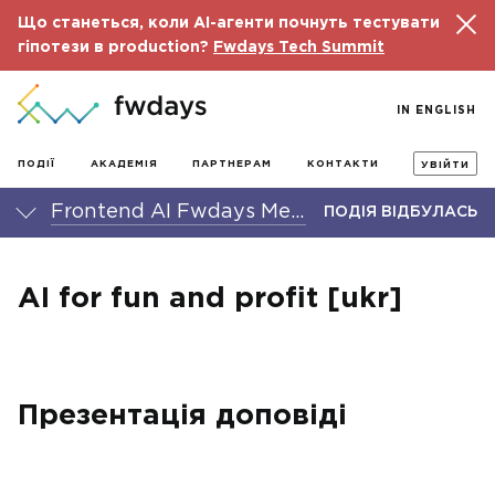
Що станеться, коли AI-агенти почнуть тестувати
гіпотези в production?
Fwdays Tech Summit
IN ENGLISH
ПОДІЇ
АКАДЕМІЯ
ПАРТНЕРАМ
КОНТАКТИ
УВІЙТИ
Frontend AI Fwdays Meetup Kyiv
ПОДІЯ ВІДБУЛАСЬ
AI for fun and profit [ukr]
Презентація доповіді