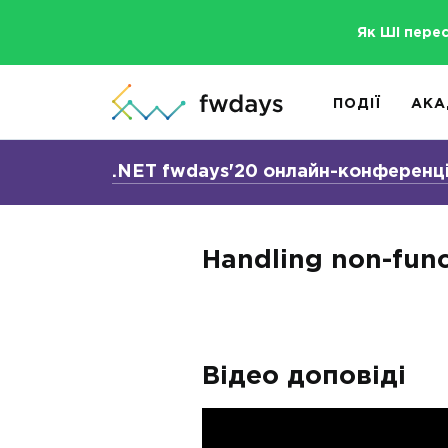
Як ШІ пере
ПОДІЇ
АКА
.NET fwdays'20 онлайн-конференц
Handling non-func
Відео доповіді