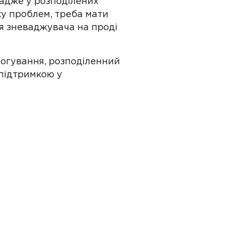
 адже у розподілених
ку проблем, треба мати
ня зневаджувача на проді
 логування, розподіленний
 підтримкою у