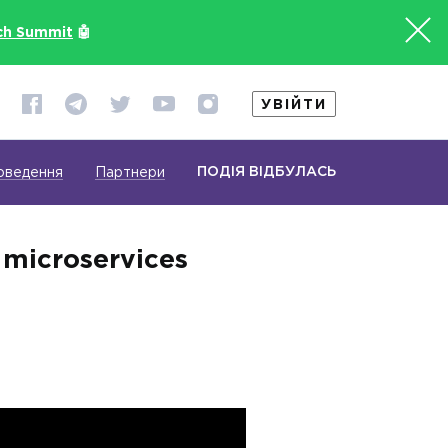
ch Summit
🤖
УВІЙТИ
ПОДІЯ ВІДБУЛАСЬ
оведення
Партнери
 microservices