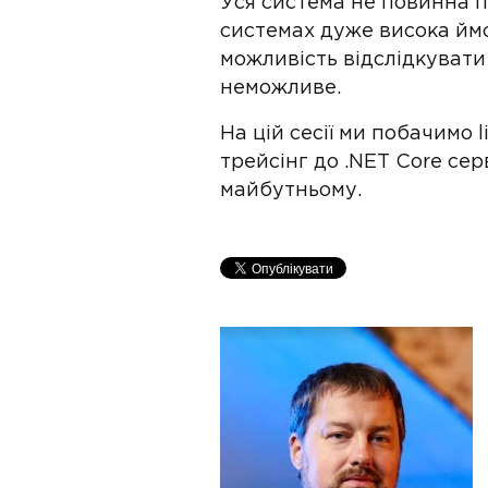
Уся система не повинна п
системах дуже висока ймо
можливість відслідкувати
неможливе.
На цій сесії ми побачимо 
трейсінг до .NET Core се
майбутньому.