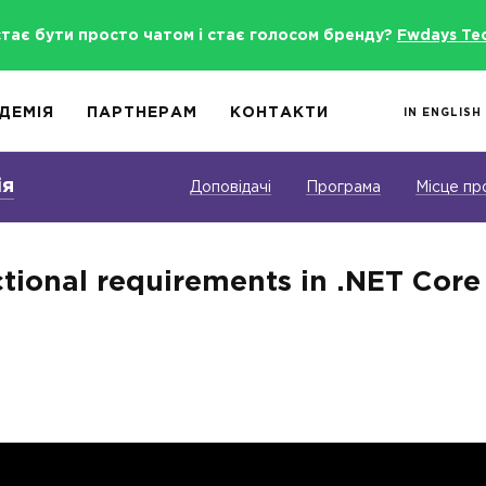
стає бути просто чатом і стає голосом бренду?
Fwdays Te
ДЕМІЯ
ПАРТНЕРАМ
КОНТАКТИ
IN ENGLISH
ія
Доповідачі
Програма
Місце пр
tional requirements in .NET Core