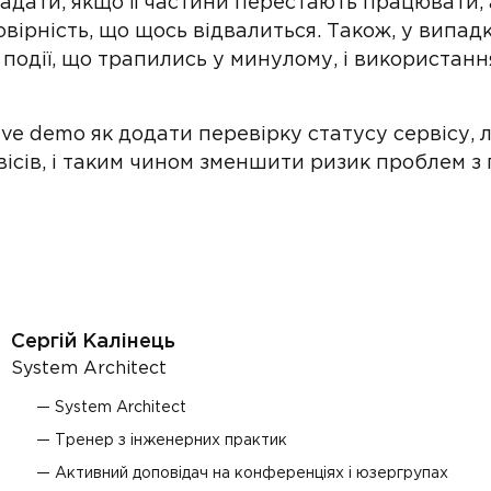
адати, якщо її частини перестають працювати,
вірність, що щось відвалиться. Також, у випад
 події, що трапились у минулому, і використан
live demo як додати перевірку статусу сервісу,
рвісів, і таким чином зменшити ризик проблем з
Сергій Калінець
System Architect
System Architect
Тренер з інженерних практик
Активний доповідач на конференціях і юзергрупах