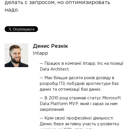
делать с запросом, но оптимизировать
надо.
Денис Резнік
Intapp
Працює в компанії Intapp, Inc на позиції
Data Architect.
Має більше десяти років досвіду в
розробці ПЗ, побудові архітектури баз
даних та оптимізації баз даних.
В 2010 році отримав статус Microsoft
Data Platform MVP, який і зараз за ним
закріплений.
Крім своєї професійної діяльності
Денис бере активну участь у розвитку