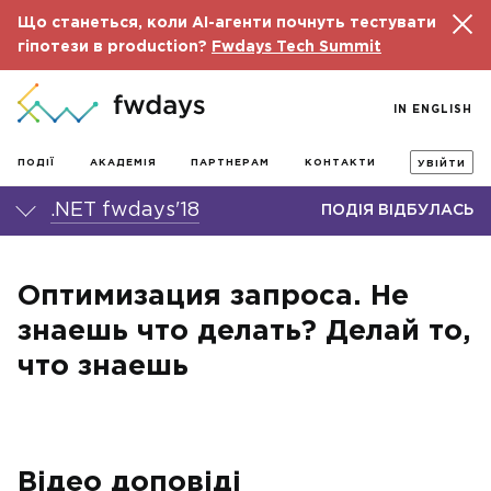
Що станеться, коли AI-агенти почнуть тестувати
гіпотези в production?
Fwdays Tech Summit
IN ENGLISH
ПОДІЇ
АКАДЕМІЯ
ПАРТНЕРАМ
КОНТАКТИ
УВІЙТИ
.NET fwdays'18
ПОДІЯ ВІДБУЛАСЬ
Оптимизация запроса. Не
знаешь что делать? Делай то,
что знаешь
Відео доповіді