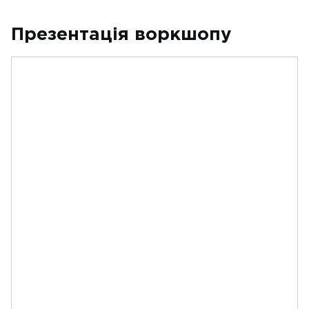
Презентація воркшопу