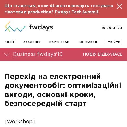
Що станеться, коли AI-агенти почнуть тестувати
гіпотези в production?
Fwdays Tech Summit
IN ENGLISH
ПОДІЇ
АКАДЕМІЯ
ПАРТНЕРАМ
КОНТАКТИ
УВІЙТИ
Business fwdays'19
ПОДІЯ ВІДБУЛАСЬ
Перехід на електронний
документообіг: оптимізаційні
вигоди, основні кроки,
безпосередній старт
[Workshop]