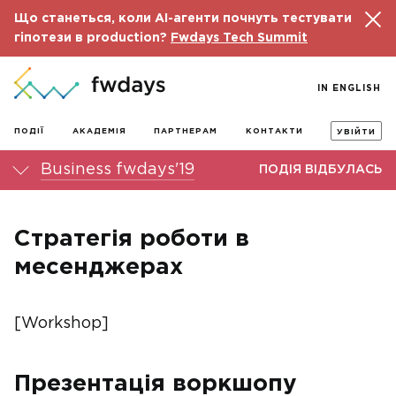
Що станеться, коли AI-агенти почнуть тестувати
гіпотези в production?
Fwdays Tech Summit
IN ENGLISH
ПОДІЇ
АКАДЕМІЯ
ПАРТНЕРАМ
КОНТАКТИ
УВІЙТИ
Business fwdays'19
ПОДІЯ ВІДБУЛАСЬ
Стратегія роботи в
месенджерах
[Workshop]
Презентація воркшопу