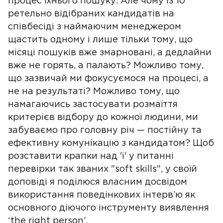
процес їхнього пошуку. Але чому із 10
ретельно відібраних кандидатів на
співбесіді з наймаючим менеджером
щастить одному і лише тільки тому, що
місяці пошуків вже змарновані, а дедлайни
вже не горять, а палають? Можливо тому,
що зазвичай ми фокусуємося на процесі, а
не на результаті? Можливо тому, що
намагаючись застосувати розмаїття
критерієв відбору до кожної людини, ми
забуваємо про головну річ — постійну та
ефективну комунікацію з кандидатом? Щоб
розставити крапки над 'і' у питанні
перевірки так званих "soft skills", у своїй
доповіді я поділюся власним досвідом
використання поведінкових інтерв’ю як
основного діючого інструменту виявлення
‘the right person’.