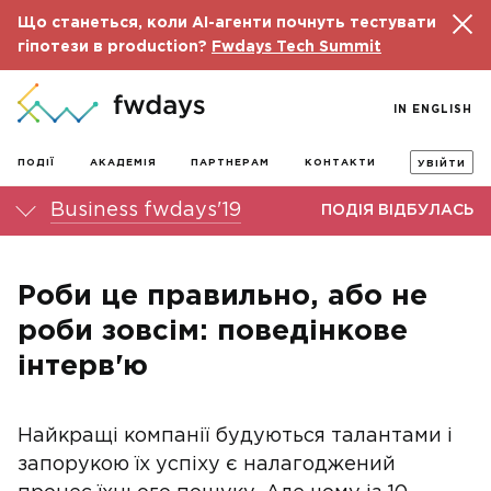
Що станеться, коли AI-агенти почнуть тестувати
гіпотези в production?
Fwdays Tech Summit
IN ENGLISH
ПОДІЇ
АКАДЕМІЯ
ПАРТНЕРАМ
КОНТАКТИ
УВІЙТИ
Business fwdays'19
ПОДІЯ ВІДБУЛАСЬ
Роби це правильно, або не
роби зовсім: поведінкове
інтерв'ю
Найкращі компанії будуються талантами і
запорукою їх успіху є налагоджений