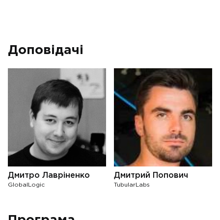
Доповідачі
Дмитро Лавріненко
Дмитрий Попович
GlobalLogic
TubularLabs