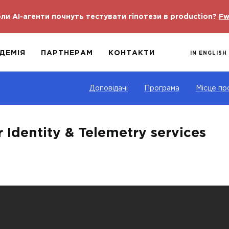
ли AI-агенти почнуть тестувати гіпотези в production?
Fw
ДЕМІЯ
ПАРТНЕРАМ
КОНТАКТИ
IN ENGLISH
Доповідачі
Програма
Місце пр
r Identity & Telemetry services