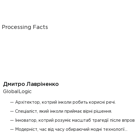
a
a Processing Facts
Дмитро Лавріненко
GlobalLogic
Архітектор, котрий інколи робить корисні речі.
Спеціаліст, який інколи приймає вірні рішення.
Інноватор, котрий розуміє масштаб трагедії післе впров
Модерніст, час від часу обираючий модні технології…