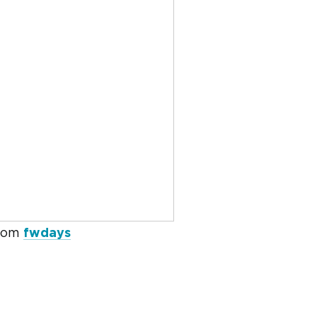
rom
fwdays