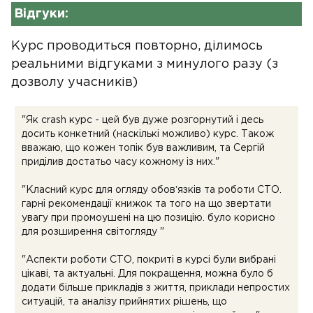
Відгуки:
Курс проводиться повторно, ділимось
реальними відгуками з минулого разу (з
дозволу учасників)
"Як crash курс - цей був дуже розгорнутий і десь
досить конкетний (наскількі можливо) курс. Також
вважаю, що кожен топік був важливим, та Сергій
приділив достатьо часу кожному із них."
"Класний курс для огляду обовʼязків та роботи СТО.
гарні рекомендації книжок та того на що звертати
увагу при промоушені на цю позицію. було корисно
для розширення світогляду "
"Аспекти роботи СТО, покриті в курсі були вибрані
цікаві, та актуальні. Для покращення, можна було б
додати більше прикладів з життя, приклади непростих
ситуацій, та аналізу прийнятих рішень, що