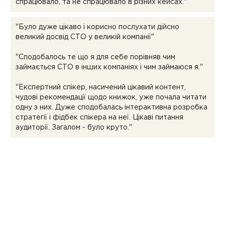
спрацювало, та не спрацювало в різних кейсах."
"Було дуже цікаво і корисно послухати дійсно
великий досвід СТО у великій компанії"
"Сподобалось те що я для себе порівняв чим
займається СТО в інших компаніях і чим займаюся я."
"Експертний спікер, насичений цікавий контент,
чудові рекомендації щодо книжок, уже почала читати
одну з них. Дуже сподобалась інтерактивна розробка
стратегії і фідбек спікера на неї. Цікаві питання
аудиторії. Загалом - було круто."