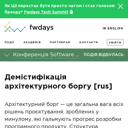
Як ШІ перестає бути просто чатом і стає голосом
бренду?
Fwdays Tech Summit
🤖
IN ENGLISH
ПОДІЇ
АКАДЕМІЯ
ПАРТНЕРАМ
КОНТАКТИ
УВІЙТИ
Конференція Software Architecture fwdays'21
ПОДІЯ ВІДБУЛАСЬ
Демістифікація
архітектурного боргу [rus]
Архітектурний борг — це загальна вага всіх
рішень проєктування, зроблених у
минулому, які гальмують прогрес розробки
програмного продукту. Структура,