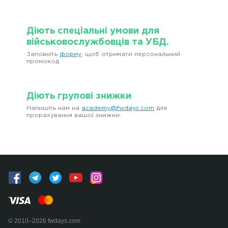
Діють спеціальні умови для
військовослужбовців та УБД.
Заповніть
форму
, щоб отримати персональний
промокод
Діють групові знижки
Напишіть нам на
academy@fwdays.com
для
прорахування вашої знижки.
© 2010–2026 fwdays.com