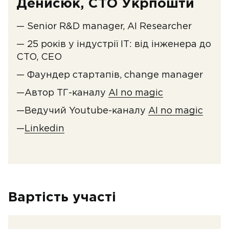
Денисюк, СТО Укрпошти
— Senior R&D manager, AI Researcher
— 25 років у індустрії ІТ: від інженера до
CTO, CEO
— Фаундер стартапів, change manager
—Автор ТГ-каналу
AI no magic
—Ведучий Youtube-каналу
AI no magic
—
Linkedin
Вартість участі