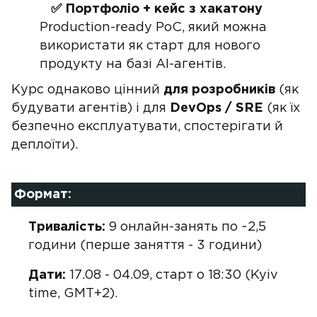
✅ Портфоліо + кейс з хакатону
Production-ready PoC, який можна
використати як старт для нового
продукту на базі AI-агентів.
Курс однаково цінний
для розробників
(як
будувати агентів) і для
DevOps / SRE
(як їх
безпечно експлуатувати, спостерігати й
деплоїти).
Формат:
Тривалість:
9 онлайн-занять по ~2,5
години (перше заняття - 3 години)
Дати:
17.08 - 04.09, старт о 18:30 (Kyiv
time, GMT+2).