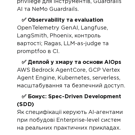
privilege для інструментів, Guardrails
AI та NeMo Guardrails.
✅ Observability та evaluation
OpenTelemetry GenAI, Langfuse,
LangSmith, Phoenix, контроль
вартості; Ragas, LLM-as-judge та
promptfoo в CI.
✅ Деплой у хмару та основи AIOps
AWS Bedrock AgentCore, GCP Vertex
Agent Engine, Kubernetes, serverless,
масштабування та безпечний доступ.
✅ Бонус: Spec-Driven Development
(SDD)
Як специфікації керують AI-агентами
при побудові Enterprise-level систем
на реальних практичних прикладах.