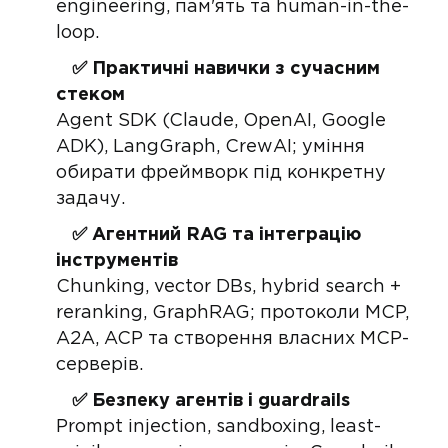
engineering, пам'ять та human-in-the-
loop.
✅ Практичні навички з сучасним
стеком
Agent SDK (Claude, OpenAI, Google
ADK), LangGraph, CrewAI; уміння
обирати фреймворк під конкретну
задачу.
✅ Агентний RAG та інтеграцію
інструментів
Chunking, vector DBs, hybrid search +
reranking, GraphRAG; протоколи MCP,
A2A, ACP та створення власних MCP-
серверів.
✅ Безпеку агентів і guardrails
Prompt injection, sandboxing, least-