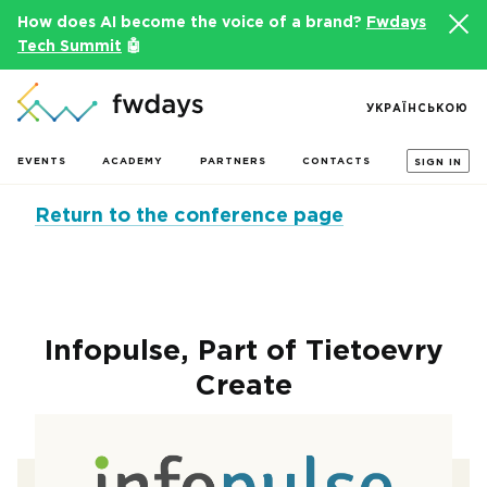
How does AI become the voice of a brand?
Fwdays
Tech Summit
🤖
УКРАЇНСЬКОЮ
EVENTS
ACADEMY
PARTNERS
CONTACTS
SIGN IN
Return to the conference page
Infopulse, Part of Tietoevry
Create