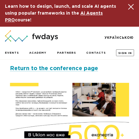
Learn how to design, launch, and scale AI agents
using popular frameworks in the
Ai Agents
PRO
course!
УКРАЇНСЬКОЮ
EVENTS
ACADEMY
PARTNERS
CONTACTS
SIGN IN
Return to the conference page