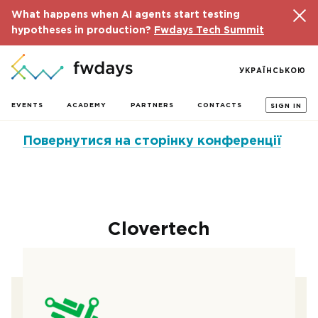
What happens when AI agents start testing
hypotheses in production?
Fwdays Tech Summit
УКРАЇНСЬКОЮ
EVENTS
ACADEMY
PARTNERS
CONTACTS
SIGN IN
Повернутися на сторінку конференції
Clovertech