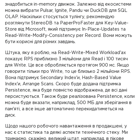
знадобиться in-memory движок. Залежно від екосистеми
можна вибрати Pulsar, Ignite, Pandu чи DuckDB для SQL
OLAP. Наскільки стосується тулінгу, рекомендую
розглянути StereoDB та PaperProFaster для Key-Value-
Store від Microsoft, який підтримує In-Place-Updates та
Read-Write-Modify-Consistency per Record. Вони можуть
бути корисні для різних завдань.
Штука, яку я роблю, на Read-Write-Mixed Workload'ах
показує RPS приблизно 3 мільйони для Read і 100 тисяч
для Write. Це все обробляється протягом 900 мс. Якщо
говорити тільки про Write, то це близько 2 мільйони RPS.
Вона підтримує Secondary Index'и, Hash-Based Value
Index'и, Arrange Scans. Скоро буде додана підтримка
Persistence, яка буде повністю відображена, де всі дані
персистуються. Також буде реалізована Persistence, коли
можна буде вказати, наприклад, 500 МБ для зберігання в
пам'яті, а все інше автоматично перекидатиметься на
диск.
Щодо нашого робочого навантаження в продакшені, у
нас є статистика та деякі аспекти технічного стеку. Ми
тримаємо, скажімо, великий штат, наприклад, в пікове