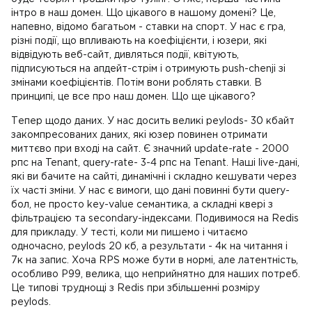
інтро в наш домен. Що цікавого в нашому домені? Це,
напевно, відомо багатьом - ставки на спорт. У нас є гра,
різні події, що впливають на коефіцієнти, і юзери, які
відвідують веб-сайт, дивляться події, квітують,
підписуються на апдейт-стрім і отримують push-chenji зі
змінами коефіцієнтів. Потім вони роблять ставки. В
принципі, це все про наш домен. Що ще цікавого?
Тепер щодо даних. У нас досить великі peylods- 30 кбайт
закомпресованих даних, які юзер повинен отримати
миттєво при вході на сайт. Є значний update-rate - 2000
рпс на Tenant, query-rate- 3-4 рпс на Tenant. Наші live-дані,
які ви бачите на сайті, динамічні і складно кешувати через
їх часті зміни. У нас є вимоги, що дані повинні бути query-
бол, не просто key-value семантика, а складні квері з
фільтрацією та secondary-індексами. Подивимося на Redis
для прикладу. У тесті, коли ми пишемо і читаємо
одночасно, peylods 20 кб, а результати - 4к на читання і
7к на запис. Хоча RPS може бути в нормі, але латентність,
особливо P99, велика, що неприйнятно для наших потреб.
Це типові труднощі з Redis при збільшенні розміру
peylods.