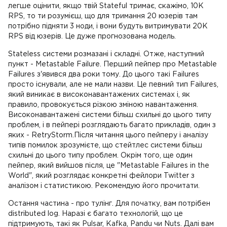
легше оцінити, якщо твій Stateful тримає, скажімо, 10K
RPS, то ти розумієш, що для тримання 20 юзерів там
потрібно підняти 3 ноди, і вони будуть витримувати 20K
RPS від юзерів. Це дуже прогнозована модель.
Stateless системи розмазані і складні. Отже, наступний
пункт - Metastable Failure. Перший пейпер про Metastable
Failures з'явився два роки тому. До цього такі Failures
просто існували, але не мали назви. Це певний тип Failures,
який виникає в високонавантажених системах і, як
правило, провокується різкою зміною навантаження.
Високонавантажені системи більш схильні до цього типу
проблем, і в пейпері розглядають багато прикладів, один з
яких - RetryStorm.Після читання цього пейперу і аналізу
типів помилок зрозумієте, що стейтлес системи більш
схильні до цього типу проблем. Окрім того, ще один
пейпер, який вийшов після, це "Metastable Failures in the
World", який розглядає конкретні фейлори Twitter з
аналізом і статистикою. Рекомендую його прочитати.
Остання частина - про тулінг. Для початку, вам потрібен
distributed log. Наразі є багато технологій, що це
підтримують, такі як Pulsar, Kafka, Pandu чи Nuts. Далі вам