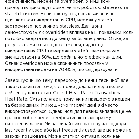
ефективність, мережі та overridden. У кінці вони
приводять приклади порівнянь між роботою stateless та
stateful систем. Вони показують, наскільки значно
відмінюється використання CPU, мережі у stateful
застосунках порівняно з stateless. Далі вони
демонструють, як overridden впливає на ці показники, коли
потрібно звертатися до кешу за більше даних. Отже, за
результатами їхнього дослідження, видно, що
використання CPU та мережі в stateful застосунках
зменшується на 50%, що робить його ефективнішим.
Однак overridden може спричинити просадку у
використанні мережі на 70-85%, що слід врахувати.
Завершуючи цю тему, перехожу до менш технічної, але
також важливої теми, яка може додавати додатковий
лейтенс у наш сетап: Object Heat Rate і Transactional
Heat Rate. Суть полягає в тому, як ми працюємо з кешем
та базою даних. Ми кешуємо "гарячі" дані, які часто
використовуються. Однак іноді для певних випадків це не
працює добре через неефективність алгоритму
витіснення даних. Ми зазвичай використовуємо підходи
last recently used або last frequently used, але це може не
завжди працювати. Може статися ситуація, коли нам