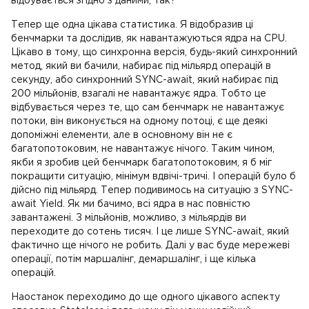
відбувається згідно з даними, так?
Тепер ще одна цікава статистика. Я відобразив ці
бенчмарки та дослідив, як навантажуються ядра на CPU.
Цікаво в тому, що синхронна версія, будь-який синхронний
метод, який ви бачили, набирає під мільярд операцій в
секунду, або синхронний SYNC-await, який набирає під
200 мільйонів, взагалі не навантажує ядра. Тобто це
відбувається через те, що сам бенчмарк не навантажує
потоки, він виконується на одному потоці, є ще деякі
допоміжні елементи, але в основному він не є
багатопотоковим, не навантажує нічого. Таким чином,
якби я зробив цей бенчмарк багатопотоковим, я б міг
покращити ситуацію, мінімум вдвічі-тричі. І операцій було б
дійсно під мільярд. Тепер подивимось на ситуацію з SYNC-
await Yield. Як ми бачимо, всі ядра в нас повністю
завантажені. З мільйонів, можливо, з мільярдів ви
переходите до сотень тисяч. І це лише SYNC-await, який
фактично ще нічого не робить. Далі у вас буде мережеві
операції, потім маршалінг, демаршалінг, і ще кілька
операцій.
Наостанок переходимо до ще одного цікавого аспекту