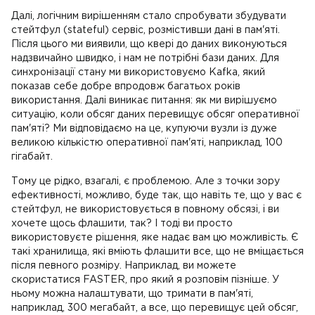
Далі, логічним вирішенням стало спробувати збудувати
стейтфул (stateful) сервіс, розмістивши дані в пам'яті.
Після цього ми виявили, що квері до даних виконуються
надзвичайно швидко, і нам не потрібні бази даних. Для
синхронізації стану ми використовуємо Kafka, який
показав себе добре впродовж багатьох років
використання. Далі виникає питання: як ми вирішуємо
ситуацію, коли обсяг даних перевищує обсяг оперативної
пам'яті? Ми відповідаємо на це, купуючи вузли із дуже
великою кількістю оперативної пам'яті, наприклад, 100
гігабайт.
Тому це рідко, взагалі, є проблемою. Але з точки зору
ефективності, можливо, буде так, що навіть те, що у вас є
стейтфул, не використовується в повному обсязі, і ви
хочете щось флашити, так? І тоді ви просто
використовуєте рішення, яке надає вам цю можливість. Є
такі хранилища, які вміють флашити все, що не вміщається
після певного розміру. Наприклад, ви можете
скористатися FASTER, про який я розповім пізніше. У
ньому можна налаштувати, що тримати в пам'яті,
наприклад, 300 мегабайт, а все, що перевищує цей обсяг,