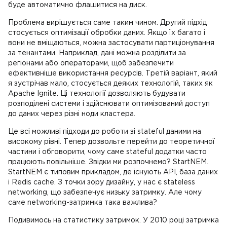
буде автоматично флашитися на диск.
Проблема вирішується саме таким чином. Другий підхід
стосується оптимізації обробки даних. Якщо їх багато і
вони не вміщаються, можна застосувати партиціонування
за тенантами. Наприклад, дані можна розділити за
регіонами або операторами, щоб забезпечити
ефективніше використання ресурсів. Третій варіант, який
я зустрічав мало, стосується деяких технологій, таких як
Apache Ignite. Ці технології дозволяють будувати
розподілені системи і здійснювати оптимізований доступ
до даних через різні ноди кластера.
Це всі можливі підходи до роботи зі stateful даними на
високому рівні. Тепер дозвольте перейти до теоретичної
частини і обговорити, чому саме stateful додатки часто
працюють повільніше. Звідки ми розпочнемо? StartNEM.
StartNEM є типовим прикладом, де існують API, база даних
і Redis cache. З точки зору дизайну, у нас є stateless
networking, що забезпечує низьку затримку. Але чому
саме networking-затримка така важлива?
Подивимось на статистику затримок. У 2010 році затримка