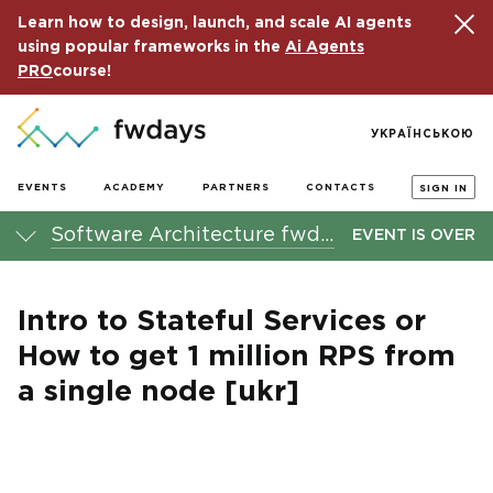
Learn how to design, launch, and scale AI agents
using popular frameworks in the
Ai Agents
PRO
course!
УКРАЇНСЬКОЮ
EVENTS
ACADEMY
PARTNERS
CONTACTS
SIGN IN
Software Architecture fwdays'23 conference
EVENT IS OVER
Intro to Stateful Services or
How to get 1 million RPS from
a single node [ukr]