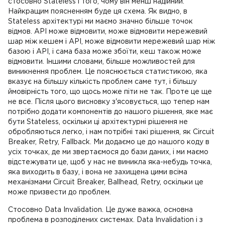
стосовно Stateless і того, чому він менш надійний.
Найкращим поясненням буде ця схема. Як видно, в
Stateless архітектурі ми маємо значно більше точок
відмов. API може відмовити, може відмовити мережевий
шар між кешем і API, може відмовити мережевий шар між
базою і API, і сама база може збоїти, кеш також може
відмовити. Іншими словами, більше можливостей для
виникнення проблем. Це пояснюється статистикою, яка
вказує на більшу кількість проблем саме тут, і більшу
ймовірність того, що щось може піти не так. Проте це ще
не все. Після цього висновку з'ясовується, що тепер нам
потрібно додати компонентів до нашого рішення, яке має
бути Stateless, оскільки ці архітектурні рішення не
обробляються легко, і нам потрібні такі рішення, як Circuit
Breaker, Retry, Fallback. Ми додаємо це до нашого коду в
усіх точках, де ми звертаємося до бази даних, і ми маємо
відстежувати це, щоб у нас не виникла яка-небудь точка,
яка виходить в базу, і вона не захищена цими всіма
механізмами Circuit Breaker, Ballhead, Retry, оскільки це
може призвести до проблем.
Стосовно Data Invalidation. Це дуже важка, основна
проблема в розподілених системах. Data Invalidation і з