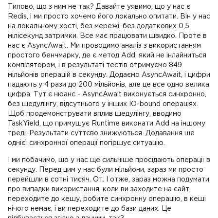
Типово, що з ним не так? Давайте уявимо, що у нас є
Redis, і ми просто хочемо його локально опитати. Він у нас
на локальному хості, без мережі, без додаткових 0,5
мілісекунд затримки. Все має працювати швидко. Проте в
нас є AsyncAwait. Ми проводимо аналіз з використанням
простого бенчмарку, де є метод Add, який не інлайниться
компілятором, і в результаті тестів отримуємо 849
мільйонів операцій в секунду. Додаємо AsyncAwait, і цифри
падають у 4 рази до 200 мільйонів, але це все одно велика
цифра. Тут є нюанс - AsyncAwait виконується синхронно,
без шедулінгу, відсутнього у інших IO-bound операціях.
Щоб продемонструвати вплив шедулінгу, вводимо
TaskYield, що примушує Runtime виконати Add на іншому
треді. Результати суттєво знижуються. Додавання ще
однієї синхронної операції погіршує ситуацію.
І ми побачимо, що у нас ще сильніше просідають операції в
секунду. Перед цим у нас були мільйони, зараз ми просто
перейшли в сотні тисяч. От. І отже, зараз можна подумати
про випадки використання, коли ви заходите на сайт,
переходите до кешу, робите синхронну операцію, в кеші
нічого немає, і ви переходите до бази даних. Це