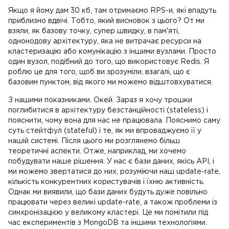
Якщо я йому дам 30 кб, там отримаємо RPS-и, які впадуть
приблизно вдвічі. Тобто, який висновок з цього? От ми
взяли, як базову точку, супер швидку, в пам'яті,
однонодову архітектуру, яка не витрачає ресурси на
кластеризацію або комунікацію з іншими вузлами. Просто
один вузол, подібний до того, що використовує Redis. Я
роблю це для того, щоб ви зрозуміли, взагалі, що є
базовим пунктом, від якого ми можемо відштовхуватися.
З нашими показниками. Окей. Зараз я хочу трошки
поглибитися в архітектуру безстанційності (stateless) і
пояснити, чому вона для нас не працювала. Пояснимо саму
суть стейтфул (stateful) і те, як ми впроваджуємо її у
нашій системі. Після цього ми розглянемо більш
теоретичні аспекти. Отже, наприклад, ми хочемо
побудувати наше рішення. У нас є бази даних, якісь API, і
ми можемо звертатися до них, розуміючи наш update-rate,
кількість конкурентних користувачів і їхню активність.
Однак ми виявили, що бази даних будуть дуже повільно
працювати через великі update-rate, а також проблеми із
синхронізацією у великому кластері. Це ми помітили під
час експериментів з MongoDB та іншими технологіями.