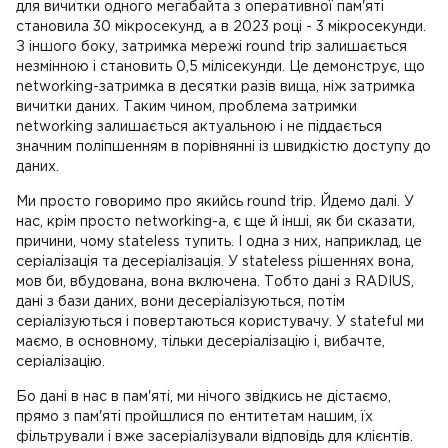
для вичитки одного мегабайта з оперативної пам'яті
становила 30 мікросекунд, а в 2023 році - 3 мікросекунди.
З іншого боку, затримка мережі round trip залишається
незмінною і становить 0,5 мілісекунди. Це демонструє, що
networking-затримка в десятки разів вища, ніж затримка
вичитки даних. Таким чином, проблема затримки
networking залишається актуальною і не піддається
значним поліпшенням в порівнянні із швидкістю доступу до
даних.
Ми просто говоримо про якийсь round trip. Йдемо далі. У
нас, крім просто networking-а, є ще й інші, як би сказати,
причини, чому stateless тупить. І одна з них, наприклад, це
серіалізація та десеріалізація. У stateless рішеннях вона,
мов би, вбудована, вона включена. Тобто дані з RADIUS,
дані з бази даних, вони десеріалізуються, потім
серіалізуються і повертаються користувачу. У stateful ми
маємо, в основному, тільки десеріалізацію і, вибачте,
серіалізацію.
Бо дані в нас в пам'яті, ми нічого звідкись не дістаємо,
прямо з пам'яті пройшлися по ентитетам нашим, їх
фільтрували і вже засеріалізували відповідь для клієнтів.