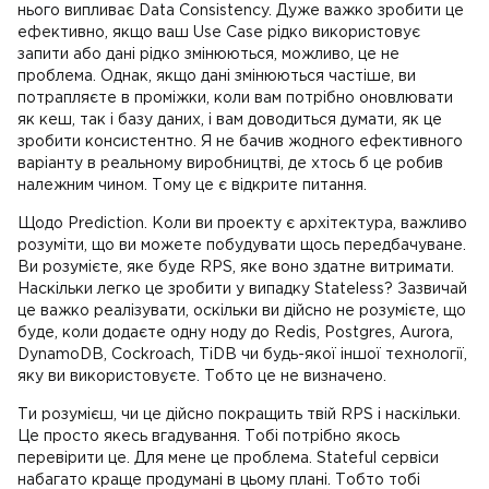
нього випливає Data Consistency. Дуже важко зробити це
ефективно, якщо ваш Use Case рідко використовує
запити або дані рідко змінюються, можливо, це не
проблема. Однак, якщо дані змінюються частіше, ви
потрапляєте в проміжки, коли вам потрібно оновлювати
як кеш, так і базу даних, і вам доводиться думати, як це
зробити консистентно. Я не бачив жодного ефективного
варіанту в реальному виробництві, де хтось б це робив
належним чином. Тому це є відкрите питання.
Щодо Prediction. Коли ви проекту є архітектура, важливо
розуміти, що ви можете побудувати щось передбачуване.
Ви розумієте, яке буде RPS, яке воно здатне витримати.
Наскільки легко це зробити у випадку Stateless? Зазвичай
це важко реалізувати, оскільки ви дійсно не розумієте, що
буде, коли додаєте одну ноду до Redis, Postgres, Aurora,
DynamoDB, Cockroach, TiDB чи будь-якої іншої технології,
яку ви використовуєте. Тобто це не визначено.
Ти розумієш, чи це дійсно покращить твій RPS і наскільки.
Це просто якесь вгадування. Тобі потрібно якось
перевірити це. Для мене це проблема. Stateful сервіси
набагато краще продумані в цьому плані. Тобто тобі