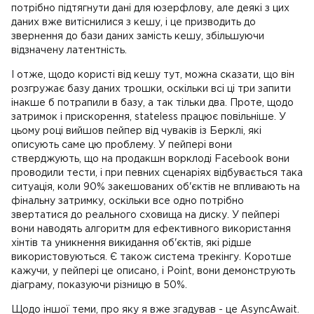
потрібно підтягнути дані для юзерфлову, але деякі з цих
даних вже витіснилися з кешу, і це призводить до
звернення до бази даних замість кешу, збільшуючи
відзначену латентність.
І отже, щодо користі від кешу тут, можна сказати, що він
розгружає базу даних трошки, оскільки всі ці три запити
інакше б потрапили в базу, а так тільки два. Проте, щодо
затримок і прискорення, stateless працює повільніше. У
цьому році вийшов пейпер від чуваків із Берклі, які
описують саме цю проблему. У пейпері вони
стверджують, що на продакшн ворклоді Facebook вони
проводили тести, і при певних сценаріях відбувається така
ситуація, коли 90% закешованих об'єктів не впливають на
фінальну затримку, оскільки все одно потрібно
звертатися до реального сховища на диску. У пейпері
вони наводять алгоритм для ефективного використання
хінтів та уникнення викидання об'єктів, які рідше
використовуються. Є також система трекінгу. Коротше
кажучи, у пейпері це описано, і Point, вони демонструють
діаграму, показуючи різницю в 50%.
Щодо іншої теми, про яку я вже згадував - це AsyncAwait.