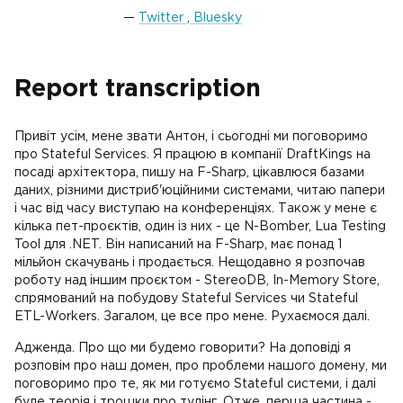
Twitter
,
Bluesky
Report transcription
Привіт усім, мене звати Антон, і сьогодні ми поговоримо
про Stateful Services. Я працюю в компанії DraftKings на
посаді архітектора, пишу на F-Sharp, цікавлюся базами
даних, різними дистриб'юційними системами, читаю папери
і час від часу виступаю на конференціях. Також у мене є
кілька пет-проєктів, один із них - це N-Bomber, Lua Testing
Tool для .NET. Він написаний на F-Sharp, має понад 1
мільйон скачувань і продається. Нещодавно я розпочав
роботу над іншим проєктом - StereoDB, In-Memory Store,
спрямований на побудову Stateful Services чи Stateful
ETL-Workers. Загалом, це все про мене. Рухаємося далі.
Адженда. Про що ми будемо говорити? На доповіді я
розповім про наш домен, про проблеми нашого домену, ми
поговоримо про те, як ми готуємо Stateful системи, і далі
буде теорія і трошки про тулінг. Отже, перша частина -