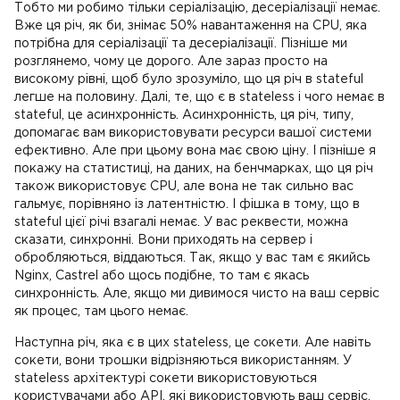
Тобто ми робимо тільки серіалізацію, десеріалізації немає.
Вже ця річ, як би, знімає 50% навантаження на CPU, яка
потрібна для серіалізації та десеріалізації. Пізніше ми
розглянемо, чому це дорого. Але зараз просто на
високому рівні, щоб було зрозуміло, що ця річ в stateful
легше на половину. Далі, те, що є в stateless і чого немає в
stateful, це асинхронність. Асинхронність, ця річ, типу,
допомагає вам використовувати ресурси вашої системи
ефективно. Але при цьому вона має свою ціну. І пізніше я
покажу на статистиці, на даних, на бенчмарках, що ця річ
також використовує CPU, але вона не так сильно вас
гальмує, порівняно із латентністю. І фішка в тому, що в
stateful цієї річі взагалі немає. У вас реквести, можна
сказати, синхронні. Вони приходять на сервер і
обробляються, віддаються. Так, якщо у вас там є якийсь
Nginx, Castrel або щось подібне, то там є якась
синхронність. Але, якщо ми дивимося чисто на ваш сервіс
як процес, там цього немає.
Наступна річ, яка є в цих stateless, це сокети. Але навіть
сокети, вони трошки відрізняються використанням. У
stateless архітектурі сокети використовуються
користувачами або API, які використовують ваш сервіс.