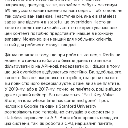
наприклад, querying, як те, що займає, мабуть, максимум
5% від усього навантаження на ваш сервіс. Тобто воно не
так сильно вам заважає. І наступна річ, яка є в stateless
зараз, але відсутня в stateful, це overridden. Часто ви
хочете представити якийсь контент користувачам, але
цей контент потрібно представити інакше в кожному
випадку. Можливо, він менший для мобільних клієнтів,
інший для робочого столу і так далі.
Фішка полягає в тому, що при роботі з кешем, з Redis, ви
можете отримати набагато більше даних і потім вже
фільтрувати їх на API-ноді, передавати їх. І фішка в тому,
що цей overridden відбувається постійно. Ви, здебільшого,
тягнете більше, ніж реально потрібно, і за це ви платите.
Ви повністю його десеріалізуєте, отже, ви за це платите.
У 2019-му, або в 2017-му, точно не пам'ятаю, році вийшов
дуже цікавий пейпер. Він називається "Fast Key-Value
Store, an idea whose time has come and gone". Троє
чоловік з Google та один з Stanford University
розповідають про теперішню ситуацію в екосистемі з
stateless сервісами та API. Вони обговорюють невіддачі
цієї системи, такі як робота з CPU, маршалінг, пам'ять,