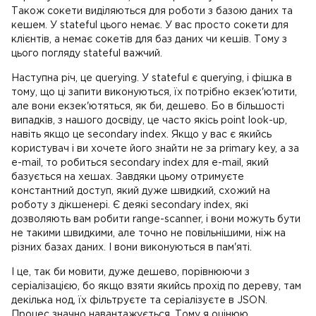
Також сокети виділяються для роботи з базою даних та
кешем. У stateful цього немає. У вас просто сокети для
клієнтів, а немає сокетів для баз даних чи кешів. Тому з
цього погляду stateful важчий.
Наступна річ, це querying. У stateful є querying, і фішка в
тому, що ці запити виконуються, їх потрібно екзек'ютити,
але вони екзек'ютяться, як би, дешево. Бо в більшості
випадків, з нашого досвіду, це часто якісь point look-up,
навіть якщо це secondary index. Якщо у вас є якийсь
користувач і ви хочете його знайти не за primary key, а за
e-mail, то робиться secondary index для e-mail, який
базується на хешах. Завдяки цьому отримуєте
константний доступ, який дуже швидкий, схожий на
роботу з дікшенері. Є деякі secondary index, які
дозволяють вам робити range-scanner, і вони можуть бути
не такими швидкими, але точно не повільнішими, ніж на
різних базах даних. І вони виконуються в пам'яті.
І це, так би мовити, дуже дешево, порівнюючи з
серіалізацією, бо якщо взяти якийсь прохід по дереву, там
декілька нод, їх фільтруєте та серіалізуєте в JSON.
Процес значно навантажується. Тому я оцінюю,