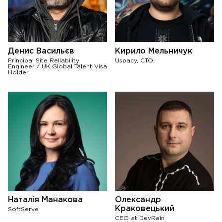
Денис Васильєв
Кирило Мельничук
Principal Site Reliability
Uspacy, CTO
Engineer / UK Global Talent Visa
Holder
Наталія Манакова
Олександр
Краковецький
SoftServe
СЕО at DevRain