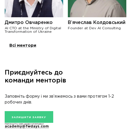
Дмитро Овчаренко
Вʼячеслав Колдовський
AI CTO at the Ministry of Digital
Founder at Dev AI Consulting
Transformation of Ukraine
Всі ментори
Приєднуйтесь до
команди менторів
Заповніть форму і ми зв’яжемось з вами протягом 1-2
робочих днів.
ЗАЛИШИТИ ЗАЯВКУ
Напишіть нам щодо співпраці:
academy@fwdays.com