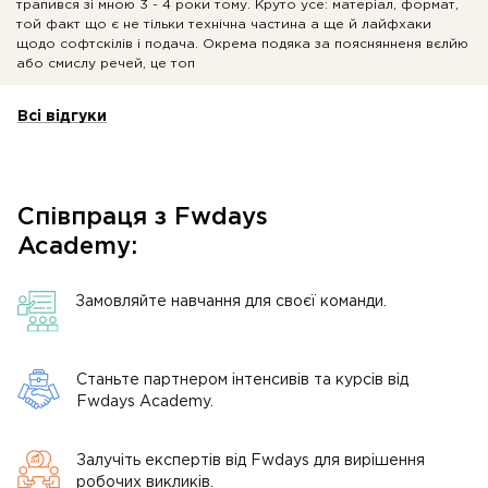
трапився зі мною 3 - 4 роки тому. Круто усе: матеріал, формат,
той факт що є не тільки технічна частина а ще й лайфхаки
щодо софтскілів і подача. Окрема подяка за пояснянненя вєлйю
або смислу речей, це топ
Всі відгуки
Співпраця з Fwdays
Academy:
Замовляйте навчання для своєї команди.
Станьте партнером інтенсивів та курсів від
Fwdays Academy.
Залучіть експертів від Fwdays для вирішення
робочих викликів.