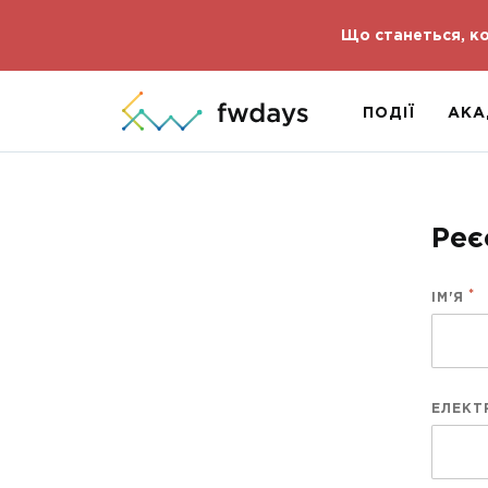
Що станеться, ко
ПОДІЇ
АКА
Реє
ІМ'Я
ЕЛЕКТ