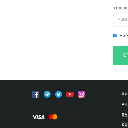
ТЕЛЕФ
Я зг
С
ПО
АК
ПА
КО