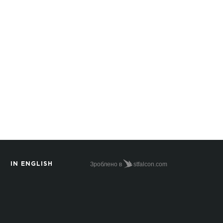
Зроблено в
stfalcon.com
IN ENGLISH