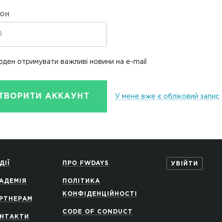
ОН
оден отримувати важливі новини на e-mail
ТВОРИТИ АККАУНТ
У мене вже є обліковий запис
ДІЇ
ПРО FWDAYS
УВІЙТИ
АДЕМІЯ
ПОЛІТИКА
КОНФІДЕНЦІЙНОСТІ
РТНЕРАМ
CODE OF CONDUCT
НТАКТИ