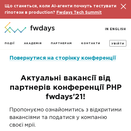
Що станеться, коли AI-агенти почнуть тестувати
гіпотези в production?
Fwdays Tech Summit
IN ENGLISH
ПОДІЇ
АКАДЕМІЯ
ПАРТНЕРАМ
КОНТАКТИ
УВІЙТИ
Повернутися на сторінку конференції
Актуальні вакансії від
партнерів конференції PHP
fwdays'21!
Пропонуємо ознайомитись з відкритими
вакансіями та податися у компанію
своєї мрії.