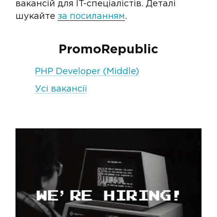
вакансій для IT-спеціалістів. Деталі
шукайте
за посиланням
.
PromoRepublic
PHP Developer (Middle)
Усі вакансії