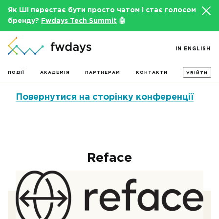
Як ШІ перестає бути просто чатом і стає голосом
бренду?
Fwdays Tech Summit
🤖
IN ENGLISH
ПОДІЇ
АКАДЕМІЯ
ПАРТНЕРАМ
КОНТАКТИ
УВІЙТИ
Повернутися на сторінку конференції
Reface