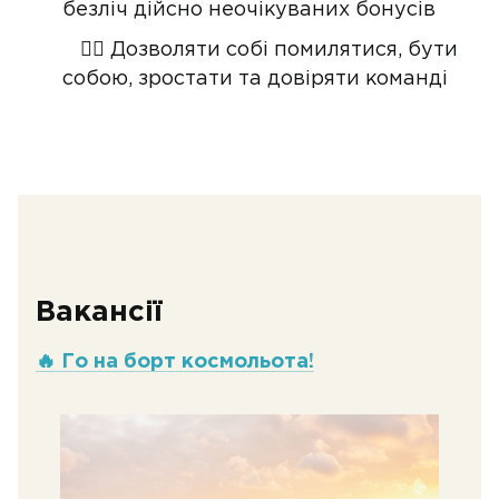
безліч дійсно неочікуваних бонусів
🏴‍☠️ Дозволяти собі помилятися, бути
собою, зростати та довіряти команді
Вакансії
🔥 Го на борт космольота!