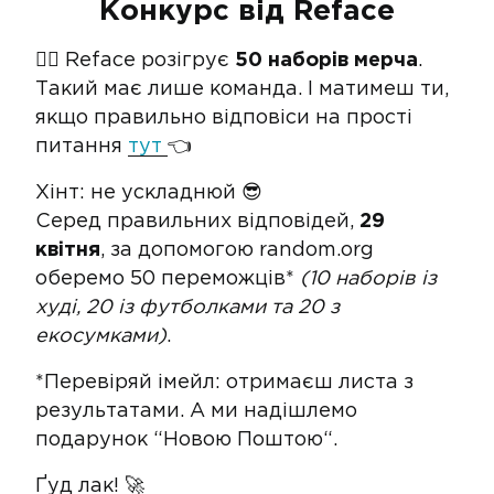
Конкурс від Reface
🏴‍☠️ Reface розігрує
50 наборів мерча
.
Такий має лише команда. І матимеш ти,
якщо правильно відповіси на прості
питання
тут
👈
Хінт: не ускладнюй 😎
Серед правильних відповідей,
29
квітня
, за допомогою random.org
оберемо 50 переможців*
(10 наборів із
худі, 20 із футболками та 20 з
екосумками)
.
*Перевіряй імейл: отримаєш листа з
результатами. А ми надішлемо
подарунок “Новою Поштою“.
Ґуд лак! 🚀