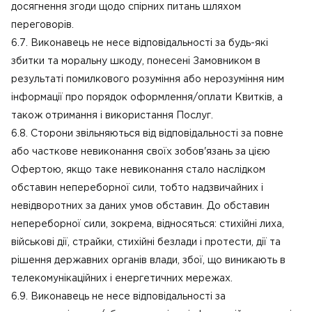
досягнення згоди щодо спірних питань шляхом
переговорів.
6.7. Виконавець не несе відповідальності за будь-які
збитки та моральну шкоду, понесені Замовником в
результаті помилкового розуміння або нерозуміння ним
інформації про порядок оформлення/оплати Квитків, а
також отримання і використання Послуг.
6.8. Сторони звільняються від відповідальності за повне
або часткове невиконання своїх зобов'язань за цією
Офертою, якщо таке невиконання стало наслідком
обставин непереборної сили, тобто надзвичайних і
невідворотних за даних умов обставин. До обставин
непереборної сили, зокрема, відносяться: стихійні лиха,
військові дії, страйки, стихійні безлади і протести, дії та
рішення державних органів влади, збої, що виникають в
телекомунікаційних і енергетичних мережах.
6.9. Виконавець не несе відповідальності за