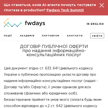
Що станеться, коли AI-агенти почнуть тестувати
гіпотези в production?
Fwdays Tech Summit
IN ENGLISH
ПОДІЇ
АКАДЕМІЯ
ПАРТНЕРАМ
КОНТАКТИ
УВІЙТИ
ДОГОВІР ПУБЛІЧНОЇ ОФЕРТИ
про надання інформаційно-
консультаційних послуг
Цей документ згідно ст. 633, 641 Цивільного кодексу
України є публічною пропозицією укласти договір про
надання інформаційно-консультаційних послуг (надалі -
Договір та/або Оферта), її умови однакові для всіх
споживачів (фізичних або юридичних осіб),
беззастережне прийняття умов якого (оплата будь-яким
способом відповідно до ч.2 ст. 642 Цивільного кодексу