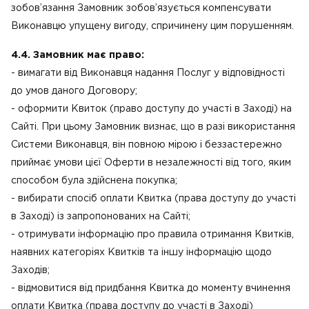
зобов’язання Замовник зобов’язується компенсувати
Виконавцю упущену вигоду, спричинену цим порушенням.
4.4. Замовник має право:
- вимагати від Виконавця надання Послуг у відповідності
до умов даного Договору;
- оформити Квиток (право доступу до участі в Заході) на
Сайті. При цьому Замовник визнає, що в разі використання
Системи Виконавця, він повною мірою і беззастережно
приймає умови цієї Оферти в незалежності від того, яким
способом була здійснена покупка;
- вибирати спосіб оплати Квитка (права доступу до участі
в Заході) із запропонованих на Сайті;
- отримувати інформацію про правила отримання Квитків,
наявних категоріях Квитків та іншу інформацію щодо
Заходів;
- відмовитися від придбання Квитка до моменту вчинення
оплати Квитка (права доступу до участі в Заході)