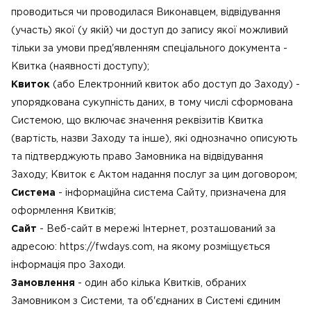
проводиться чи проводилася Виконавцем, відвідування
(участь) якої (у якій) чи доступ до запису якої можливий
тільки за умови пред'явленням спеціального документа -
Квитка (наявності доступу);
Квиток
(або Електронний квиток або доступ до Заходу) -
упорядкована сукупність даних, в тому числі сформована
Системою, що включає значення реквізитів Квитка
(вартість, назви Заходу та інше), які однозначно описують
та підтверджують право Замовника на відвідування
Заходу; Квиток є Актом надання послуг за цим договором;
Система
- інформаційна система Сайту, призначена для
оформлення Квитків;
Сайт
- Веб-сайт в мережі Інтернет, розташований за
адресою: https://fwdays.com, на якому розміщується
інформація про Заходи.
Замовлення
- один або кілька Квитків, обраних
Замовником з Системи, та об'єднаних в Системі єдиним