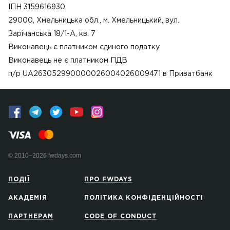
ІПН 3159616930
29000, Хмельницька обл., м. Хмельницький, вул.
Зарічанська 18/1-А, кв. 7
Виконавець є платником єдиного податку
Виконавець не є платником ПДВ
п/р UA263052990000026004026009471 в Приватбанк
© 2010–2026 fwdays.com
ПОДІЇ
ПРО FWDAYS
АКАДЕМІЯ
ПОЛІТИКА КОНФІДЕНЦІЙНОСТІ
ПАРТНЕРАМ
CODE OF CONDUCT