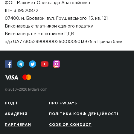
ФОП Махомет Олександр Анатолійович
ІПН 3119520872
07400, м. Бровари, вул. Грушевського, 15, кв. 121
Виконавець є платником єдиного податку
Виконавець не є платником ПДВ
п/р UA773052990000026001005013975 в Приватбанк
© 2010–2026 fwdays.com
ПОДІЇ
ПРО FWDAYS
АКАДЕМІЯ
ПОЛІТИКА КОНФІДЕНЦІЙНОСТІ
ПАРТНЕРАМ
CODE OF CONDUCT