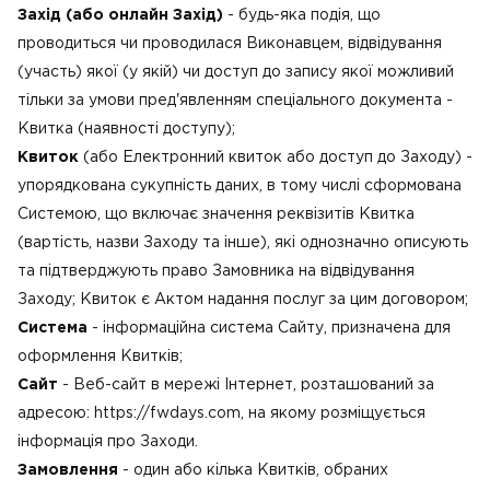
Захід (або онлайн Захід)
- будь-яка подія, що
проводиться чи проводилася Виконавцем, відвідування
(участь) якої (у якій) чи доступ до запису якої можливий
тільки за умови пред'явленням спеціального документа -
Квитка (наявності доступу);
Квиток
(або Електронний квиток або доступ до Заходу) -
упорядкована сукупність даних, в тому числі сформована
Системою, що включає значення реквізитів Квитка
(вартість, назви Заходу та інше), які однозначно описують
та підтверджують право Замовника на відвідування
Заходу; Квиток є Актом надання послуг за цим договором;
Система
- інформаційна система Сайту, призначена для
оформлення Квитків;
Сайт
- Веб-сайт в мережі Інтернет, розташований за
адресою: https://fwdays.com, на якому розміщується
інформація про Заходи.
Замовлення
- один або кілька Квитків, обраних