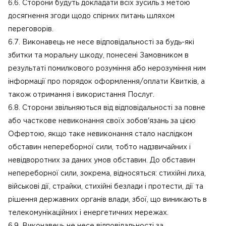
6.6. Сторони будуть докладати всіх зусиль з метою
досягнення згоди щодо спірних питань шляхом
переговорів.
6.7. Виконавець не несе відповідальності за будь-які
збитки та моральну шкоду, понесені Замовником в
результаті помилкового розуміння або нерозуміння ним
інформації про порядок оформлення/оплати Квитків, а
також отримання і використання Послуг.
6.8. Сторони звільняються від відповідальності за повне
або часткове невиконання своїх зобов'язань за цією
Офертою, якщо таке невиконання стало наслідком
обставин непереборної сили, тобто надзвичайних і
невідворотних за даних умов обставин. До обставин
непереборної сили, зокрема, відносяться: стихійні лиха,
військові дії, страйки, стихійні безлади і протести, дії та
рішення державних органів влади, збої, що виникають в
телекомунікаційних і енергетичних мережах.