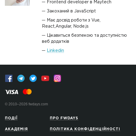
Frontend developer в Maytech
Закоханий в JavaScript
Має досвід роботи з Vue,
React,Angular, Node.js
Цікавиться безпекою та доступністю
веб додатків
Linkedin
© 2010–2026 fwdays.com
ПОДІЇ
ПРО FWDAYS
АКАДЕМІЯ
ПОЛІТИКА КОНФІДЕНЦІЙНОСТІ