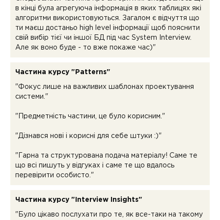
в кінці була агрегуюча інформація в яких таблицях які
алгоритми використовуються. Загалом є відчуття що
ти маєш достаньо high level інформації щоб пояснити
свій вибір тієї чи іншої БД під час System Interview.
Але як воно буде - то вже покаже час)"
Частина курсу "Patterns"
"Фокус лише на важливих шаблонах проектування
системи."
"Предметність частини, це було корисним."
"Дізнався нові і корисні для себе штуки :)"
"Гарна та структурована подача матеріалу! Саме те
що всі пишуть у відгуках і саме те що вдалось
перевірити особисто."
Частина курсу "Interview Insights"
"Було цікаво послухати про те, як все-таки на такому