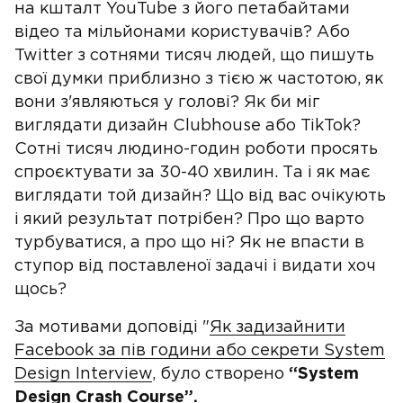
на кшталт YouTube з його петабайтами
відео та мільйонами користувачів? Або
Twitter з сотнями тисяч людей, що пишуть
свої думки приблизно з тією ж частотою, як
вони з'являються у голові? Як би міг
виглядати дизайн Clubhouse або TikTok?
Сотні тисяч людино-годин роботи просять
спроєктувати за 30-40 хвилин. Та і як має
виглядати той дизайн? Що від вас очікують
і який результат потрібен? Про що варто
турбуватися, а про що ні? Як не впасти в
ступор від поставленої задачі і видати хоч
щось?
За мотивами доповіді "
Як задизайнити
Facebook за пів години або секрети System
Design Interview
, було створено
“System
Design Crash Course”.