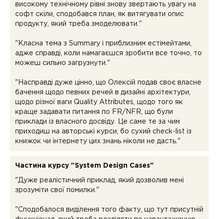
високому технічному рівні знову звертають увагу на
софт скіли, сподобався план, як витягувати опис
продукту, який треба змоделювати."
"Класна тема з Summary і приблизним естімейтами,
адже справді, коли намагаєшся зробити все точно, то
можеш сильно загрузнути."
"Насправді дуже цінно, що Олексій подав своє власне
бачення щодо певних речей в дизайні архітектури,
щодо різної ваги Quality Attributes, щодо того як
краще задавати питання по FR/NFR, що були
приклади із власного досвіду. Це саме те за чим
приходиш на авторські курси, бо сухий check-list із
книжок чи інтернету цих знань ніколи не дасть."
Частина курсу "System Design Cases"
"Дуже реалістичний приклад, який дозволив мені
зрозуміти свої помилки."
"Сподобалося виділення того факту, що тут присутній