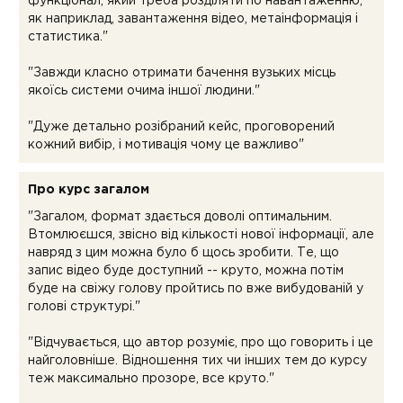
функціонал, який треба розділяти по навантаженню,
як наприклад, завантаження відео, метаінформація і
статистика."
"Завжди класно отримати бачення вузьких місць
якоїсь системи очима іншої людини."
"Дуже детально розібраний кейс, проговорений
кожний вибір, і мотивація чому це важливо"
Про курс загалом
"Загалом, формат здається доволі оптимальним.
Втомлюєшся, звісно від кількості нової інформації, але
навряд з цим можна було б щось зробити. Те, що
запис відео буде доступний -- круто, можна потім
буде на свіжу голову пройтись по вже вибудованій у
голові структурі."
"Відчувається, що автор розуміє, про що говорить і це
найголовніше. Відношення тих чи інших тем до курсу
теж максимально прозоре, все круто."