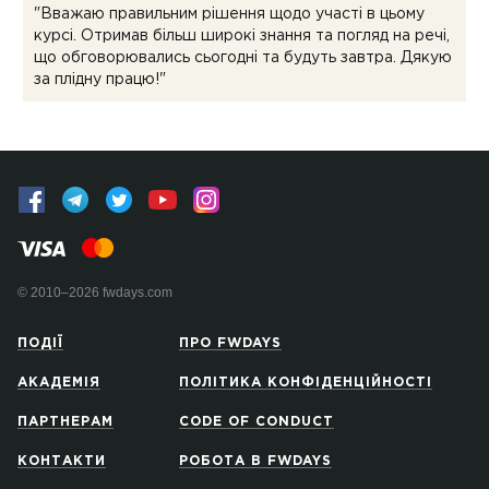
"Вважаю правильним рішення щодо участі в цьому
курсі. Отримав більш широкі знання та погляд на речі,
що обговорювались сьогодні та будуть завтра. Дякую
за плідну працю!"
© 2010–2026 fwdays.com
ПОДІЇ
ПРО FWDAYS
АКАДЕМІЯ
ПОЛІТИКА КОНФІДЕНЦІЙНОСТІ
ПАРТНЕРАМ
CODE OF CONDUCT
КОНТАКТИ
РОБОТА В FWDAYS