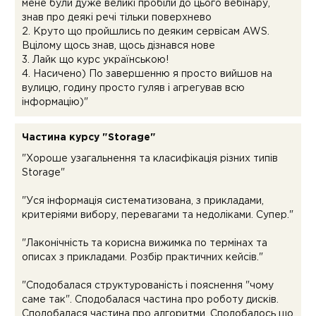
мене були дуже великі пробіли до цього вебінару,
знав про деякі речі тільки поверхнево
2. Круто що пройшлись по деяким сервісам AWS.
Вцілому щось знав, щось дізнався нове
3. Лайк що курс українською!
4. Насичено) По завершенню я просто вийшов на
вулицю, годину просто гуляв і агрегував всю
інформацію)"
Частина курсу "Storage"
"Хороше узагальнення та класифікація різних типів
Storage"
"Уся інформація систематизована, з прикладами,
критеріями вибору, перевагами та недоліками. Супер."
"Лаконічність та корисна вижимка по термінах та
описах з прикладами. Розбір практичних кейсів."
"Сподобалася структурованість і пояснення "чому
саме так". Сподобалася частина про роботу дисків.
Сподобалася частина про алгоритми. Сподобалось що