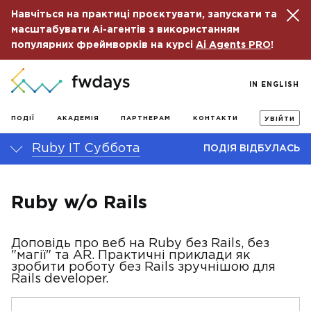
Навчіться на практиці проєктувати, запускати та
масштабувати Ai-агентів з використанням
популярних фреймворків на курсі
Ai Agents PRO
!
IN ENGLISH
ПОДІЇ
АКАДЕМІЯ
ПАРТНЕРАМ
КОНТАКТИ
УВІЙТИ
Ruby IT Суббота
ПОДІЯ ВІДБУЛАСЬ
Ruby w/o Rails
Доповідь про веб на Ruby без Rails, без
"магії" та AR. Практичні приклади як
зробити роботу без Rails зручнішою для
Rails developer.