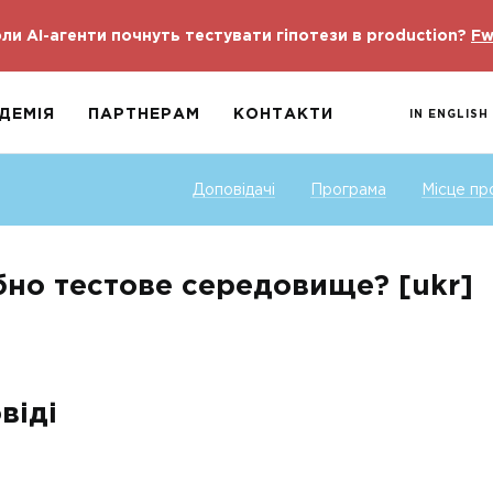
ли AI-агенти почнуть тестувати гіпотези в production?
Fw
ДЕМІЯ
ПАРТНЕРАМ
КОНТАКТИ
IN ENGLISH
Доповідачі
Програма
Місце пр
бно тестове середовище? [ukr]
віді