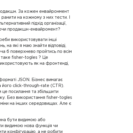
 продакшн. За кожен енвайронмент
 ранити на кожному з них тести. І
тернативний підхід організації,
вуючи продакшн-енвайромент?
отреби використовувати інші
 на які я маю знайти відповіді,
оча б поверхнево пройтись по всім
таке fisher-togles ? Це
 використовують як на фронтенді,
 форматі JSON. Бізнес вимагає
його click-through-rate (CTR).
 це посилання та збільшити
ку. Без використання fisher-togles
зміни на інших середовищах. Але є
инна бути видимою або
ти видимою нова функція чи
нити конфігурацію, а не робити