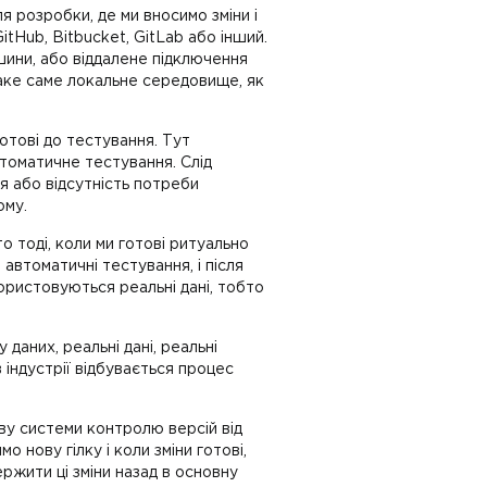
я розробки, де ми вносимо зміни і
tHub, Bitbucket, GitLab або інший.
ашини, або віддалене підключення
таке саме локальне середовище, як
отові до тестування. Тут
томатичне тестування. Слід
ця або відсутність потреби
ому.
о тоді, коли ми готові ритуально
автоматичні тестування, і після
ристовуються реальні дані, тобто
даних, реальні дані, реальні
в індустрії відбувається процес
ову системи контролю версій від
 нову гілку і коли зміни готові,
ржити ці зміни назад в основну