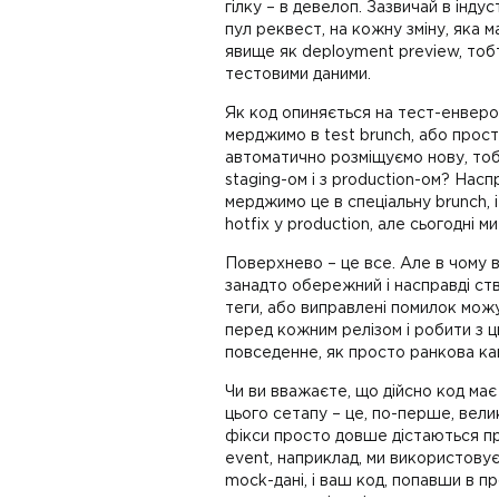
гілку – в девелоп. Зазвичай в інду
пул реквест, на кожну зміну, яка 
явище як deployment preview, тоб
тестовими даними.
Як код опиняється на тест-енвером
мерджимо в test brunch, або прост
автоматично розміщуємо нову, тобто
staging-ом і з production-ом? Насп
мерджимо це в спеціальну brunch, і
hotfix у production, але сьогодні м
Поверхнево – це все. Але в чому в
занадто обережний і насправді ств
теги, або виправлені помилок мож
перед кожним релізом і робити з ц
повседенне, як просто ранкова ка
Чи ви вважаєте, що дійсно код ма
цього сетапу – це, по-перше, велик
фікси просто довше дістаються пр
event, наприклад, ми використовує
mock-дані, і ваш код, попавши в п