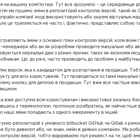
я на вашому комп'ютері. Тут все зрозуміло – це середовище дл
ім ми пушимо зміни в репозиторій контролю версій, такий як Gi
ерпрайз-компанії іноді використовують або окремі віртуальні м
 Але це трапляється не часто і, фактично, представляє собою 
трапляють зміни з основної гілки контролю версій, коли вони г
т-менеджери або ви як розробник проводите мануальне або ав
овуються нереальні дані з різних причин, таких як економія міс
обникам. Це, до речі, часто призводить до проблем у майбутнь
ляє версія, яка є кандидатом для розгортання в продакшн. Тобт
ту для всіх користувачів. Тут проводяться останні мануальні і 
лену кнопку для деплою в продакшн. Тут вже все частіше вико
дакшном.
а вже доступна всім користувачам і використовує реальну базу 
ібравшись з термінологією, пропоную розібратись, як найчастіше 
о наші зміни попадають з одного інверементу в інший.
гуємо репозиторій з умовного bitbucket GitHub чи Gitlab з рем
е бути девелоп або, не знаю, мейн в деяких компаніях. Ми робимо
онтролю версій, тобто відкриваємо пул реквест на те, щоб зме