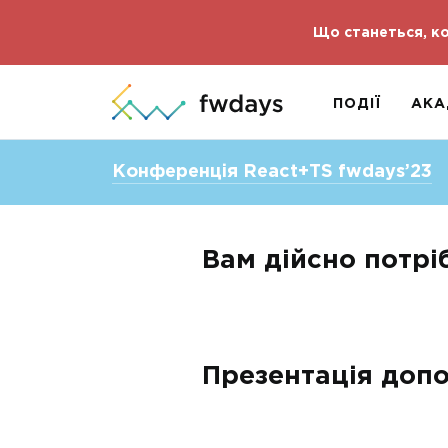
Що станеться, ко
ПОДІЇ
АКА
Конференція React+TS fwdays’23
Вам дійсно потрі
Презентація допо