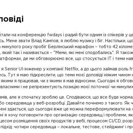
повіді
авітали на конференцію fwdays і радий бути одним із спікерів у 
ь. Мене звати Влад Кампов, я люблю музику і біг. Настільки, що
 минулого року пробіг Берлінський марафон – тобто 42 кіломет
, який так і називається – "Меми, які мені сподобались". Я так
латформах, де ми обговорюємо все, що стосується IT і теми на
Senior UI-інженер у компанії Netflix, а до цього займав роль f
есь. Тут я маю підкреслити, що теми моєї доповіді ніяким чино
 якими я працював, чи з якими я мав відносини. Сьогодні я обго
 власними і не репрезентують позицію моєї поточної чи минули
мів, але я спочатку зроблю це. Сподіваюся, що все буде нормал
бо середовища у веб-розробці. Давайте почнемо з такого. Як ч
ені здається, що сьогодні вже це можна переформулювати на 
і я хочу поговорити про організацію середовищ і проблеми, які 
цесом розміщення своїх продуктів у вебі, процесом CI/CD, розр
 підхід: чотири середовища – локальне, тестове, стейджинг і п