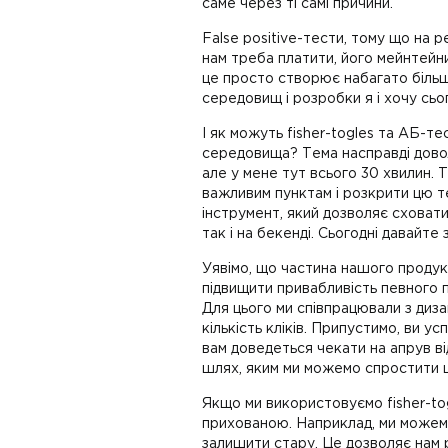
саме через ті самі причини.
False positive-тести, тому що на
нам треба платити, його мейнтейнит
це просто створює набагато більше
середовищ і розробки я і хочу с
І як можуть fisher-togles та АБ-т
середовища? Тема насправді доволі
але у мене тут всього 30 хвилин.
важливим пунктам і розкрити цю тем
інструмент, який дозволяє сховат
так і на бекенді. Сьогодні давайт
Уявімо, що частина нашого продукт
підвищити привабливість певного по
Для цього ми співпрацювали з диз
кількість кліків. Припустимо, ви 
вам доведеться чекати на апрув ві
шлях, яким ми можемо спростити 
Якщо ми використовуємо fisher-to
прихованою. Наприклад, ми можемо
залишити стару. Це дозволяє нам р