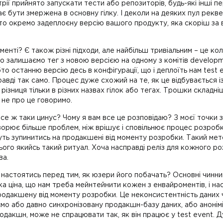
стрії прийнято запускати тести або репозиторів, будь-які інші п
має бути змержена в основну гілку. І деколи на деяких пул рек
то окремо задеплоєну версію вашого продукту, яка скоріш за 
енті? Є також різні підходи, але найбільш тривіальним – це к
о залишаємо тег з новою версією на одному з комітів developme
 останню версію десь в конфігурації, що і деплоїть нам test e
равді так само. Процес дуже схожий на те, як це відбувається і
 різниця тільки в різних назвах гілок або тегах. Трошки складн
и не про це говоримо.
се ж таки цинус? Чому я вам все це розповідаю? З моєї точки зо
орює більше проблем, ніж врішує і сповільнює процес розробки
уть зупинитись на продакшені від моменту розробки. Такий мет
ього якийсь такий ритуал. Хоча насправді реліз для кожного р
ва.
є настоятись перед тим, як юзери його побачать? Основні чин
а ціна, що нам треба мейнтейнити кожен з енвайроментів, і наспр
одакшену від моменту розробки. Це неконсистентність даних ч
мо або давно синхронізовану продакшн-базу даних, або аноніміз
родакшн, може не спрацювати так, як він працює у test event. 