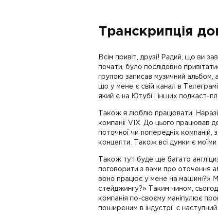
Транскрипція до
Всім привіт, друзі! Радий, що ви з
почати, було послідовно привітатис
групою записав музичний альбом, а
що у мене є свій канал в Телеграмі
який є на Ютубі і інших подкаст-п
Також я люблю працювати. Наразі я 
компанії VIX. До цього працював д
поточної чи попередніх компаній, з
концепти. Також всі думки є моїми
Також тут буде ще багато англіциз
поговорити з вами про оточення а
воно працює у мене на машині?» М
стейджингу?» Таким чином, сьогодн
компанія по-своєму маніпулює про
поширеним в індустрії є наступний