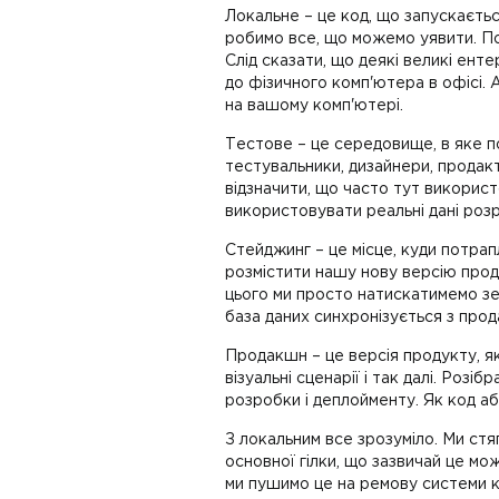
Локальне – це код, що запускаєтьс
робимо все, що можемо уявити. Пот
Слід сказати, що деякі великі ент
до фізичного комп'ютера в офісі.
на вашому комп'ютері.
Тестове – це середовище, в яке по
тестувальники, дизайнери, продак
відзначити, що часто тут використ
використовувати реальні дані розр
Стейджинг – це місце, куди потрап
розмістити нашу нову версію продук
цього ми просто натискатимемо зе
база даних синхронізується з про
Продакшн – це версія продукту, як
візуальні сценарії і так далі. Роз
розробки і деплойменту. Як код аб
З локальним все зрозуміло. Ми стя
основної гілки, що зазвичай це мож
ми пушимо це на ремову системи к