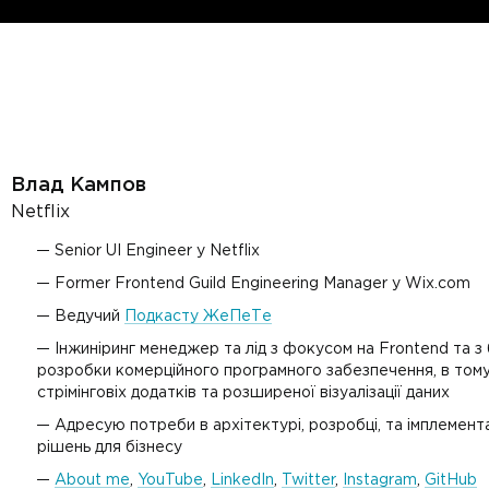
Влад Кампов
Netflix
Senior UI Engineer у Netflix
Former Frontend Guild Engineering Manager у Wix.com
Ведучий
Подкасту ЖеПеТе
Інжиніринг менеджер та лід з фокусом на Frontend та з 
розробки комерційного програмного забезпечення, в том
стрімінговіх додатків та розширеної візуалізації даних
Адресую потреби в архітектурі, розробці, та імплемента
рішень для бізнесу
About me
,
YouTube
,
LinkedIn
,
Twitter
,
Instagram
,
GitHub