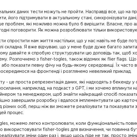
 реальних даних тести можуть не пройти. Насправді все, що на
и, його підтримувати в актуальному стані, синхронізувати дані,
 проблем, які можливо можна було б вирішити. Власне, про аль
ьогодні поговорити. Як можна розроблювати тільки використо
ести спростити нам життя настільки, що у нас навіть не буде п
 складна. Я вже відчуваю, що у мене буде дуже багато запитань,
 Тому давайте я спробую структурувати цю доповідь так, щоб х
у. Розпочнемо з fisher-togles, також відомих як flier flags. Що 
и або показати певну фічу на будь-якому середовищі. Їх часто
е зосередимося на фронтенді і розглянемо невеликий приклад.
у - це проста репрезентація даних, які надходять з бекенду у
силання, наприклад, на подкаст з GPT, і ми хочемо вплинути на 
айнером та менеджером, щоб знайти найкращий спосіб показати
успішно завершили розробку і вдалося імплементувати цю карточ
д різних осіб, перш ніж ви зможете реалізувати та показувати 
цей процес.
gles, можемо легко контролювати, коли функціональність пов
 використовувати fisher-togles для визначення, чи повинна бу
еалізувати зміни один раз і, якщо щось піде не так, просто змі