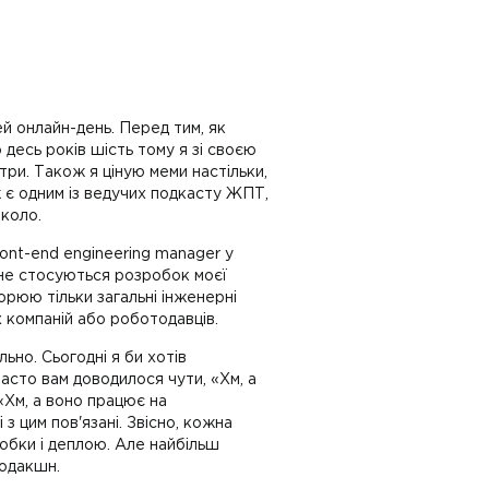
цей онлайн-день. Перед тим, як
 десь років шість тому я зі своєю
ри. Також я ціную меми настільки,
ож є одним із ведучих подкасту ЖПТ,
вколо.
ront-end engineering manager у
м не стосуються розробок моєї
ворюю тільки загальні інженерні
х компаній або роботодавців.
ьно. Сьогодні я би хотів
асто вам доводилося чути, «Хм, а
«Хм, а воно працює на
з цим пов'язані. Звісно, кожна
обки і деплою. Але найбільш
родакшн.