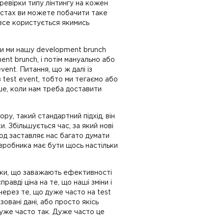
еревірки типу лінтингу на кожен
вестах ви можете побачити таке
все користується якимись
оли ми нашу development brunch
nt brunch, і потім мануально або
vent. Питання, що ж далі із
з test event, тобто ми тегаємо або
іше, коли нам треба доставити
ру, такий стандартний підхід, він
. Збільшується час, за який нові
од заставляє нас багато думати
озробника має бути щось настільки
ники, що заважають ефективності
авді ціна на те, що наші зміни і
ерез те, що дуже часто на test
овані дані, або просто якісь
Дуже часто так. Дуже часто це