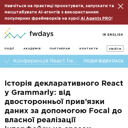
Навчіться на практиці проєктувати, запускати та
масштабувати Ai-агентів з використанням
популярних фреймворків на курсі
Ai Agents PRO
!
IN ENGLISH
ПОДІЇ
АКАДЕМІЯ
ПАРТНЕРАМ
КОНТАКТИ
УВІЙТИ
Конференція React fwdays’21
ПОДІЯ ВІДБУЛАСЬ
Історія декларативного React
у Grammarly: від
двосторонньої прив’язки
даних за допомогою Focal до
власної реалізації