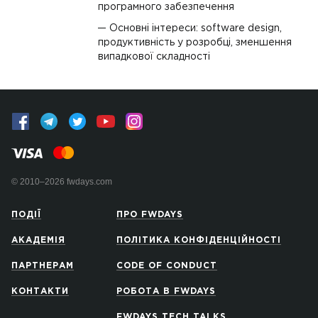
програмного забезпечення
Основні інтереси: software design,
продуктивність у розробці, зменшення
випадкової складності
© 2010–2026 fwdays.com
ПОДІЇ
ПРО FWDAYS
АКАДЕМІЯ
ПОЛІТИКА КОНФІДЕНЦІЙНОСТІ
ПАРТНЕРАМ
CODE OF CONDUCT
КОНТАКТИ
РОБОТА В FWDAYS
FWDAYS TECH TALKS