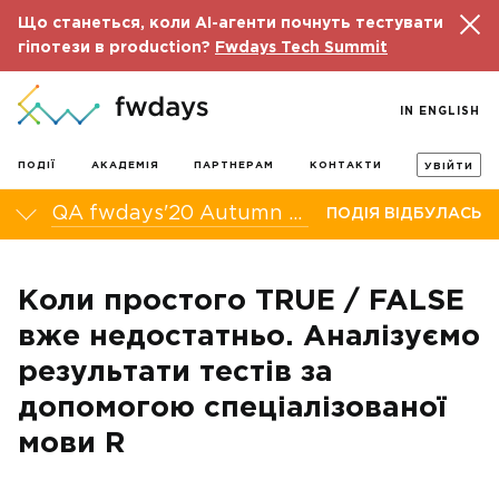
Що станеться, коли AI-агенти почнуть тестувати
гіпотези в production?
Fwdays Tech Summit
IN ENGLISH
ПОДІЇ
АКАДЕМІЯ
ПАРТНЕРАМ
КОНТАКТИ
УВІЙТИ
QA fwdays'20 Autumn онлайн-конференція
ПОДІЯ ВІДБУЛАСЬ
Коли простого TRUE / FALSE
вже недостатньо. Аналізуємо
результати тестів за
допомогою спеціалізованої
мови R