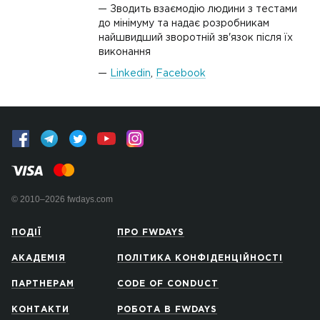
Зводить взаємодію людини з тестами
до мінімуму та надає розробникам
найшвидший зворотній зв'язок після їх
виконання
Linkedin
,
Facebook
© 2010–2026 fwdays.com
ПОДІЇ
ПРО FWDAYS
АКАДЕМІЯ
ПОЛІТИКА КОНФІДЕНЦІЙНОСТІ
ПАРТНЕРАМ
CODE OF CONDUCT
КОНТАКТИ
РОБОТА В FWDAYS