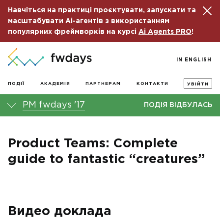
Навчіться на практиці проєктувати, запускати та
масштабувати Ai-агентів з використанням
популярних фреймворків на курсі
Ai Agents PRO
!
IN ENGLISH
ПОДІЇ
АКАДЕМІЯ
ПАРТНЕРАМ
КОНТАКТИ
УВІЙТИ
PM fwdays '17
ПОДІЯ ВІДБУЛАСЬ
Product Teams: Complete
guide to fantastic “creatures”
Видео доклада