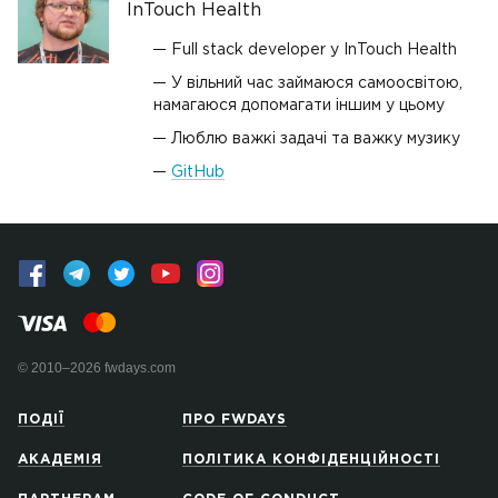
InTouch Health
Full stack developer у InTouch Health
У вільний час займаюся самоосвітою,
намагаюся допомагати іншим у цьому
Люблю важкі задачі та важку музику
GitHub
© 2010–2026 fwdays.com
ПОДІЇ
ПРО FWDAYS
АКАДЕМІЯ
ПОЛІТИКА КОНФІДЕНЦІЙНОСТІ