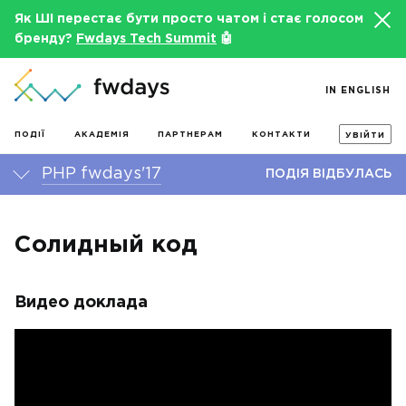
Як ШІ перестає бути просто чатом і стає голосом
бренду?
Fwdays Tech Summit
🤖
IN ENGLISH
ПОДІЇ
АКАДЕМІЯ
ПАРТНЕРАМ
КОНТАКТИ
УВІЙТИ
PHP fwdays'17
ПОДІЯ ВІДБУЛАСЬ
Солидный код
Видео доклада