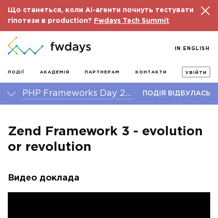
Що станеться, коли AI-агенти почнуть тестувати
гіпотези в production?
Fwdays Tech Summit
IN ENGLISH
ПОДІЇ
АКАДЕМІЯ
ПАРТНЕРАМ
КОНТАКТИ
УВІЙТИ
PHP Frameworks Day 2016
ПОДІЯ ВІДБУЛАСЬ
Zend Framework 3 - evolution
or revolution
Видео доклада