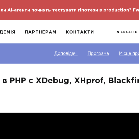
ли AI-агенти почнуть тестувати гіпотези в production?
Fw
ДЕМІЯ
ПАРТНЕРАМ
КОНТАКТИ
IN ENGLISH
Доповідачі
Програма
Місце пр
 PHP c XDebug, XHprof, Blackfi