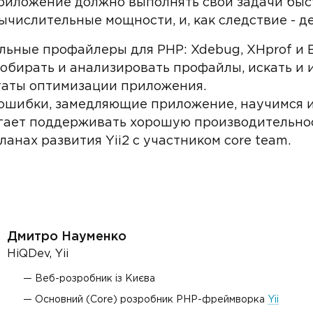
риложение должно выполнять свои задачи быст
ычислительные мощности, и, как следствие - де
ьные профайлеры для PHP: Xdebug, XHprof и Bl
обирать и анализировать профайлы, искать и 
ьтаты оптимизации приложения.
ошибки, замедляющие приложение, научимся и
могает поддерживать хорошую производительнос
ланах развития Yii2 с участником core team.
Дмитро Науменко
HiQDev, Yii
Веб-розробник із Києва
Основний (Core) розробник PHP-фреймворка
Yii