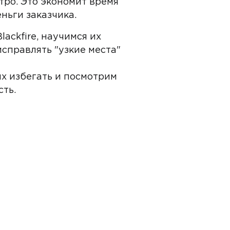
ро. Это экономит время
ньги заказчика.
ackfire, научимся их
исправлять "узкие места"
х избегать и посмотрим
ть.