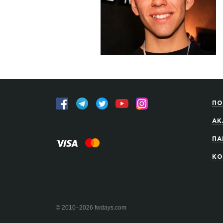
ПО
АК
ПА
КО
© 2010–2026 fwdays.com