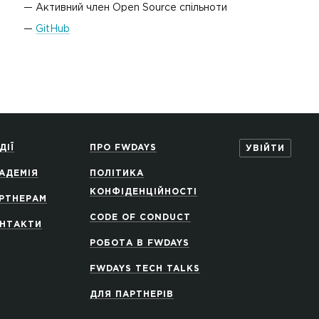
Активний член Open Source спільноти
GitHub
ДІЇ
ПРО FWDAYS
УВІЙТИ
АДЕМІЯ
ПОЛІТИКА
КОНФІДЕНЦІЙНОСТІ
РТНЕРАМ
CODE OF CONDUCT
НТАКТИ
РОБОТА В FWDAYS
FWDAYS TECH TALKS
ДЛЯ ПАРТНЕРІВ