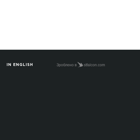
Зроблено в
stfalcon.com
IN ENGLISH