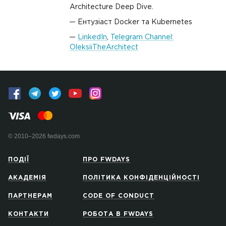
Architecture Deep Dive.
Ентузіаст Docker та Kubernetes
LinkedIn
,
Telegram Channel:
OleksiiTheArchitect
© 2010–2026 fwdays.com
ПОДІЇ
ПРО FWDAYS
АКАДЕМІЯ
ПОЛІТИКА КОНФІДЕНЦІЙНОСТІ
ПАРТНЕРАМ
CODE OF CONDUCT
КОНТАКТИ
РОБОТА В FWDAYS