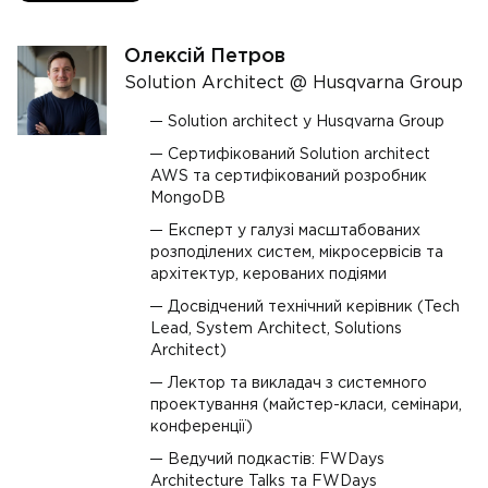
Олексій Петров
Solution Architect @ Husqvarna Group
Solution architect у Husqvarna Group
Сертифікований Solution architect
AWS та сертифікований розробник
MongoDB
Експерт у галузі масштабованих
розподілених систем, мікросервісів та
архітектур, керованих подіями
Досвідчений технічний керівник (Tech
Lead, System Architect, Solutions
Architect)
Лектор та викладач з системного
проектування (майстер-класи, семінари,
конференції)
Ведучий подкастів: FWDays
Architecture Talks та FWDays