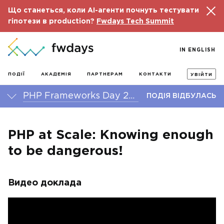
Що станеться, коли AI-агенти почнуть тестувати
гіпотези в production?
Fwdays Tech Summit
IN ENGLISH
ПОДІЇ
АКАДЕМІЯ
ПАРТНЕРАМ
КОНТАКТИ
УВІЙТИ
PHP Frameworks Day 2016
ПОДІЯ ВІДБУЛАСЬ
PHP at Scale: Knowing enough
to be dangerous!
Видео доклада