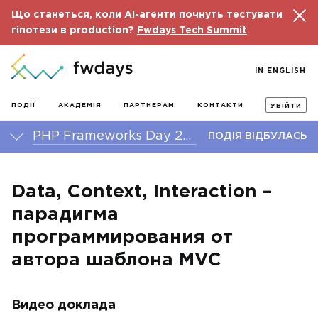
Що станеться, коли AI-агенти почнуть тестувати
гіпотези в production?
Fwdays Tech Summit
IN ENGLISH
ПОДІЇ
АКАДЕМІЯ
ПАРТНЕРАМ
КОНТАКТИ
УВІЙТИ
PHP Frameworks Day 2016
ПОДІЯ ВІДБУЛАСЬ
Data, Context, Interaction –
парадигма
программирования от
автора шаблона MVC
Видео доклада