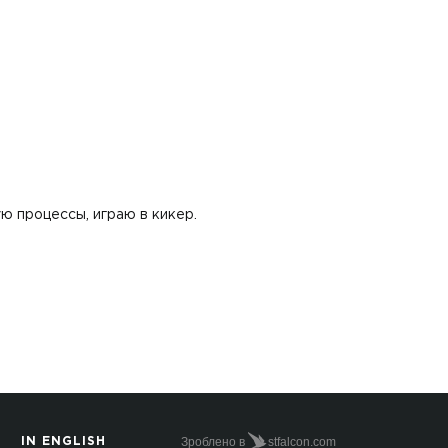
ю процессы, играю в кикер.
Зроблено в
stfalcon.com
IN ENGLISH