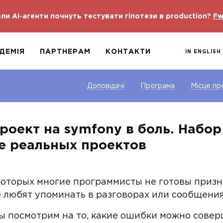
ли AI-агенти почнуть тестувати гіпотези в production?
Fw
ДЕМІЯ
ПАРТНЕРАМ
КОНТАКТИ
IN ENGLISH
Доповідачі
Програма
Місце пр
роект на symfony в боль. Набо
ве реальных проектов
которых многие программисты не готовы призна
е любят упоминать в разговорах или сообщениях
мы посмотрим на то, какие ошибки можно сове