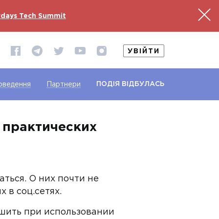
days Tech Summit
УВІЙТИ
ПОДІЯ ВІДБУЛАСЬ
оведення
Партнери
р практических
ться. О них почти не
 в соц.сетях.
ршить при использовании