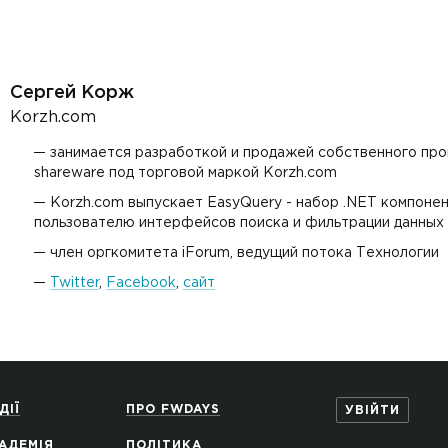
Сергей Корж
Korzh.com
занимается разработкой и продажей собственного про
shareware под торговой маркой Korzh.com
Korzh.com выпускает EasyQuery - набор .NET компоне
пользователю интерфейсов поиска и фильтрации данных
член оргкомитета iForum, ведущий потока Технологии
Twitter
,
Facebook
,
сайт
ДІЇ
ПРО FWDAYS
УВІЙТИ
АДЕМІЯ
ПОЛІТИКА