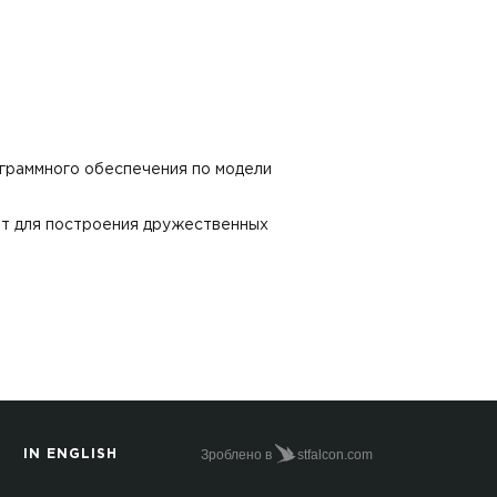
граммного обеспечения по модели
нт для построения дружественных
Зроблено в
stfalcon.com
IN ENGLISH