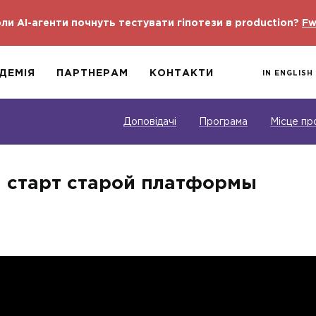
ли AI-агенти почнуть тестувати гіпотези в production?
Fw
ДЕМІЯ
ПАРТНЕРАМ
КОНТАКТИ
IN ENGLISH
Доповідачі
Програма
Місце пр
й старт старой платформы