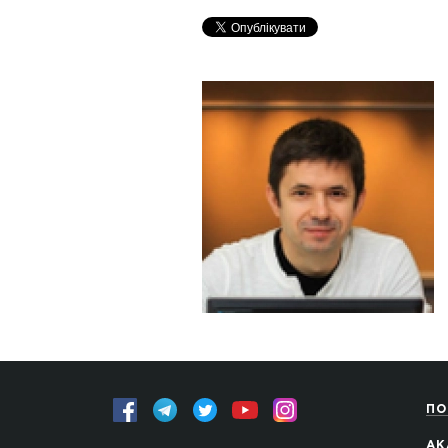
ПО
АК