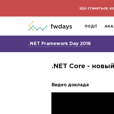
Що станеться, ко
ПОДІЇ
АКА
.NET Framework Day 2016
.NET Core - новы
Видео доклада