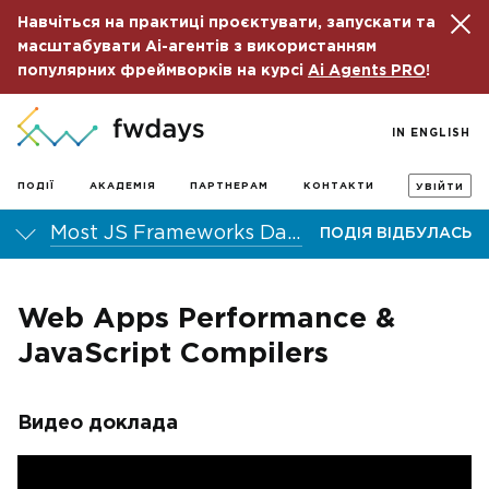
Навчіться на практиці проєктувати, запускати та
масштабувати Ai-агентів з використанням
популярних фреймворків на курсі
Ai Agents PRO
!
IN ENGLISH
ПОДІЇ
АКАДЕМІЯ
ПАРТНЕРАМ
КОНТАКТИ
УВІЙТИ
Most JS Frameworks Day 2016
ПОДІЯ ВІДБУЛАСЬ
Web Apps Performance &
JavaScript Compilers
Видео доклада