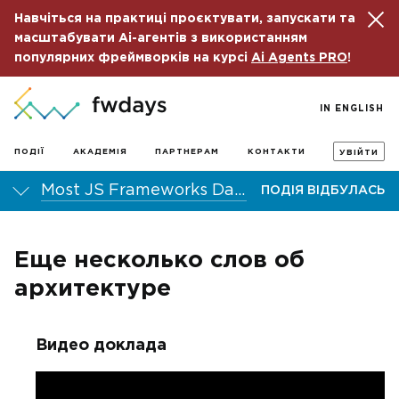
Навчіться на практиці проєктувати, запускати та
масштабувати Ai-агентів з використанням
популярних фреймворків на курсі
Ai Agents PRO
!
IN ENGLISH
ПОДІЇ
АКАДЕМІЯ
ПАРТНЕРАМ
КОНТАКТИ
УВІЙТИ
Most JS Frameworks Day 2016
ПОДІЯ ВІДБУЛАСЬ
Еще несколько слов об
архитектуре
Видео доклада