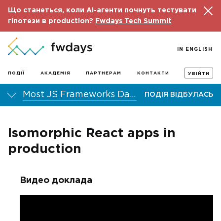
Що станеться, коли AI-агенти почнуть тестувати
гіпотези в production?
Fwdays Tech Summit
IN ENGLISH
ПОДІЇ
АКАДЕМІЯ
ПАРТНЕРАМ
КОНТАКТИ
УВІЙТИ
Most JS Frameworks Day 2016
ПОДІЯ ВІДБУЛАСЬ
Isomorphic React apps in
production
Видео доклада