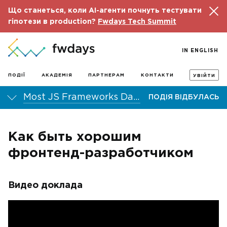
Що станеться, коли AI-агенти почнуть тестувати
гіпотези в production?
Fwdays Tech Summit
IN ENGLISH
ПОДІЇ
АКАДЕМІЯ
ПАРТНЕРАМ
КОНТАКТИ
УВІЙТИ
Most JS Frameworks Day 2016
ПОДІЯ ВІДБУЛАСЬ
Как быть хорошим
фронтенд-разработчиком
Видео доклада