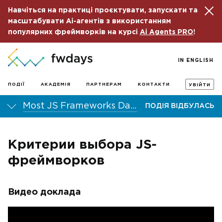
Навчіться на практиці проєктувати, запускати та
масштабувати Ai-агентів з використанням
популярних фреймворків на курсі
Ai Agents PRO
!
IN ENGLISH
ПОДІЇ
АКАДЕМІЯ
ПАРТНЕРАМ
КОНТАКТИ
УВІЙТИ
Most JS Frameworks Day 2016
ПОДІЯ ВІДБУЛАСЬ
Критерии выбора JS-
фреймворков
Видео доклада