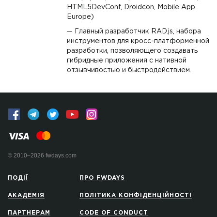
HTML5DevConf, Droidcon, Mobile App
Europe)
Главный разработчик RAD.js, набора
инструментов для кросс-платформенной
разработки, позволяющего создавать
гибридные приложения с нативной
отзывчивостью и быстродействием.
© 2010–2026 fwdays.com
ПОДІЇ
ПРО FWDAYS
АКАДЕМІЯ
ПОЛІТИКА КОНФІДЕНЦІЙНОСТІ
ПАРТНЕРАМ
CODE OF CONDUCT