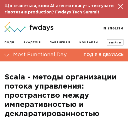
Що станеться, коли AI-агенти почнуть тестувати
гіпотези в production?
Fwdays Tech Summit
IN ENGLISH
ПОДІЇ
АКАДЕМІЯ
ПАРТНЕРАМ
КОНТАКТИ
УВІЙТИ
Most Functional Day
ПОДІЯ ВІДБУЛАСЬ
Scala - методы организации
потока управления:
пространство между
императивностью и
декларатированностью