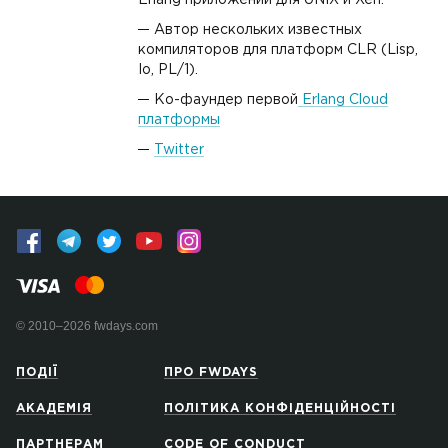
Erlang приложений для UNIX и Xen.
Автор нескольких известных
компиляторов для платформ CLR (Lisp,
Io, PL/1).
Ко-фаундер первой
Erlang Cloud
платформы
Twitter
© 2010–2026 fwdays.com
ПОДІЇ
ПРО FWDAYS
АКАДЕМІЯ
ПОЛІТИКА КОНФІДЕНЦІЙНОСТІ
ПАРТНЕРАМ
CODE OF CONDUCT