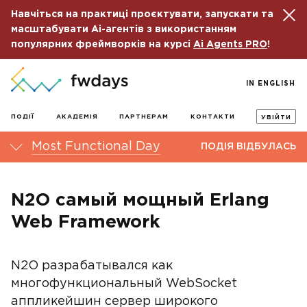
Навчіться на практиці проєктувати, запускати та
масштабувати Ai-агентів з використанням
популярних фреймворків на курсі
Ai Agents PRO
!
IN ENGLISH
ПОДІЇ
АКАДЕМІЯ
ПАРТНЕРАМ
КОНТАКТИ
УВІЙТИ
Most Functional Day
ПОДІЯ ВІДБУЛАСЬ
N2O самый мощный Erlang
Web Framework
N2O разрабатывался как
многофункциональный WebSocket
аппликейшин сервер широкого