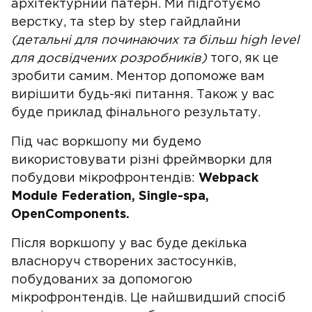
архітектурний патерн. Ми підготуємо
верстку, та step by step гайдлайни
(детальні для починаючих та більш high level
для досвідчених розробників)
того, як це
зробити самим. Ментор допоможе вам
вирішити будь-які питання. Також у вас
буде приклад фінального результату.
Під час воркшопу ми будемо
використовувати різні фреймворки для
побудови мікрофронтендів:
Webpack
Module Federation, Single-spa,
OpenComponents.
Після воркшопу у вас буде декілька
власноруч створених застосунків,
побудованих за допомогою
мікрофронтендів. Це найшвидший спосіб